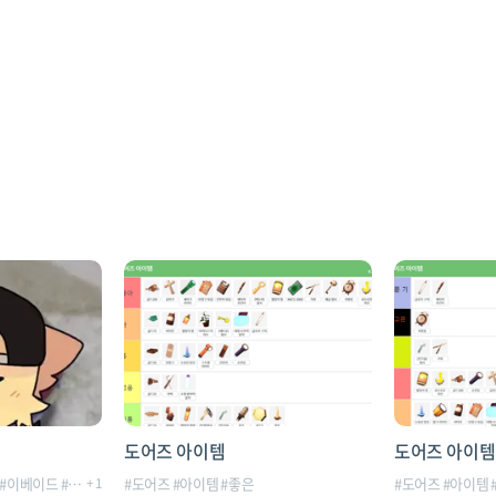
도어즈 아이템
도어즈 아이템
#
이베이드
#
회피
+
1
#
도어즈
#
아이템
#
좋은
#
도어즈
#
아이템