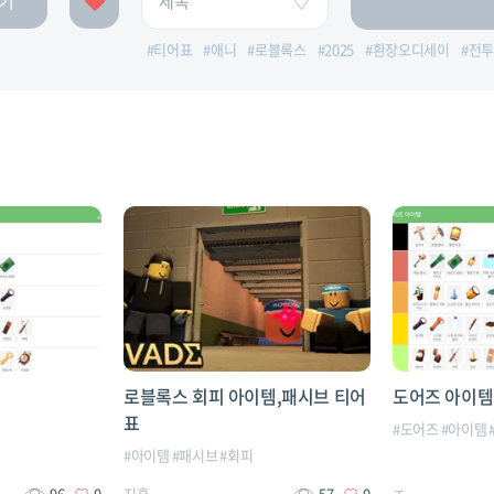
기
#
티어표
#
애니
#
로블록스
#
2025
#
환장오디세이
#
전투
로블록스 회피 아이템,패시브 티어
도어즈 아이템
표
#
도어즈
#
아이템
#
아이템
#
패시브
#
회피
96
0
지훈
57
0
ㅈ