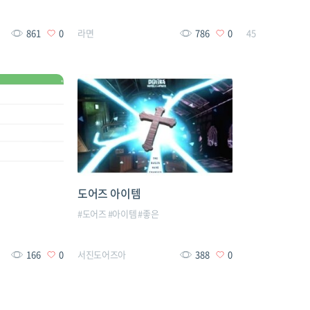
861
0
라면
786
0
45
도어즈 아이템
#
도어즈
#
아이템
#
좋은
166
0
서진도어즈아
388
0