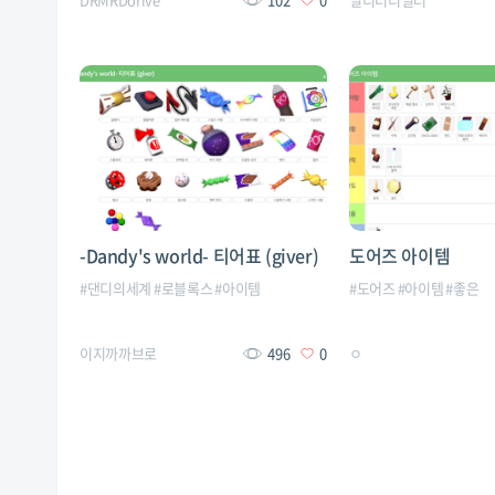
-Dandy's world- 티어표 (giver)
도어즈 아이템
#
댄디의세계
#
로블록스
#
아이템
#
도어즈
#
아이템
#
좋은
이지까까브로
496
0
ㅇ