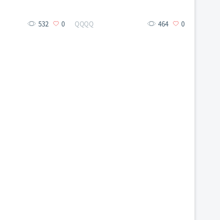
532
0
QQQQ
464
0