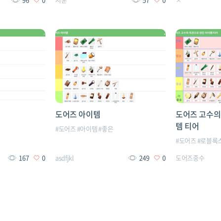
도어즈 아이템
도어즈 고수의
템 티어
#
도어즈
#
아이템
#
좋은
#
도어즈
#
로블록
167
0
asdfjkl
249
0
도어즈중수