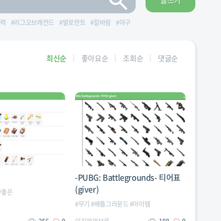
글쓰기
력
#
리그오브레전드
#
발로란트
#
칼바람
#
야구
최신순
좋아요순
조회순
댓글순
-PUBG: Battlegrounds- 티어표
(giver)
#
좋은
#
무기
#
배틀그라운드
#
아이템
256
0
이지까까브로
188
0