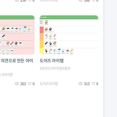
 의견으로 만든 아이
도어즈 아이템
#
도어즈
#
아이템
#
좋은
스
#
아이템
263
0
도어즈아이탬
313
0