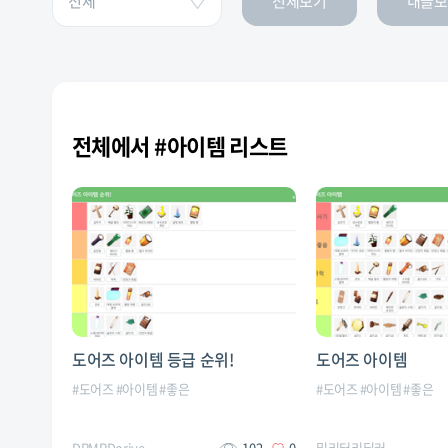
전체보기
내글보
전체에서 #아이템 리스트
도어즈 아이템 등급 순위!
도어즈 아이템
#
도어즈
#
아이템
#
좋은
#
도어즈
#
아이템
#
좋은
DRMRDorive
102
0
밀리터리딜러