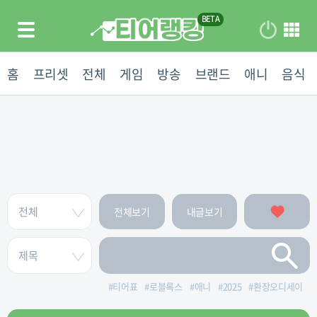
홈
프리셋
전체
게임
방송
브랜드
애니
음식
전체보기
내글보기
#
티어표
#
로블록스
#
애니
#
2025
#
환장오디세이