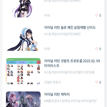
#
스팀게임
#
이터널리턴
#
혜진
우테
0
이터널 리턴 솔로 혜진 실험체별 난이도
#
스팀게임
#
이터널리턴
#
혜진
우테
0
이터널 리턴 코발트 프로토콜 2023.02. 09
티어리스트
#
스팀게임
#
이터널리턴
#
코발트프로토콜
코발트전문가
0
이터널 리턴 캐릭터
#
배틀로얄
#
스팀게임
#
이터널
#
이터널리턴