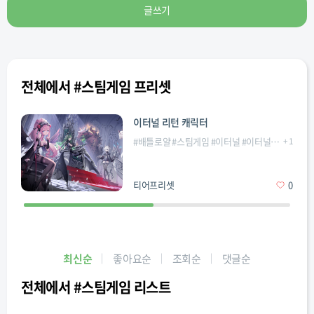
글쓰기
전체에서 #스팀게임 프리셋
이터널 리턴 캐릭터
#
배틀로얄
#
스팀게임
#
이터널
#
이터널리턴
+
1
티어프리셋
0
최신순
좋아요순
조회순
댓글순
전체에서 #스팀게임 리스트