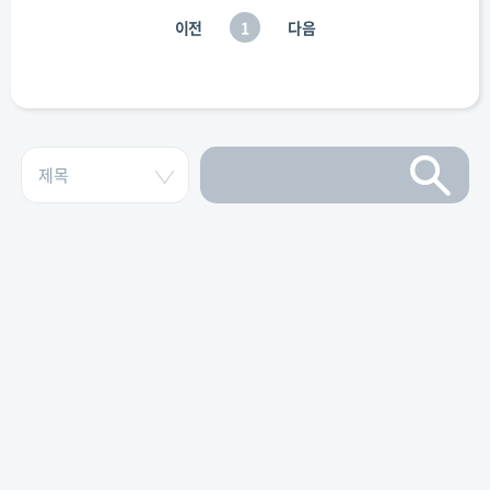
이전
1
다음