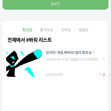
글쓰기
최신순
좋아요순
조회순
댓글순
전체에서 #봐줘 리스트
김지우! 게임 케릭터! 많이 봐조요~
#
김지우
#
다이하드
#
렘덤다이슨
#
로블록스
#
+
많이
6
#
상상에김지우
0