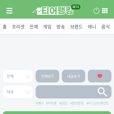
홈
프리셋
전체
게임
방송
브랜드
애니
음식
전체보기
내글보기
#
애니
#
티어표
#
2025
#
발로란트
#
리그오브레전드