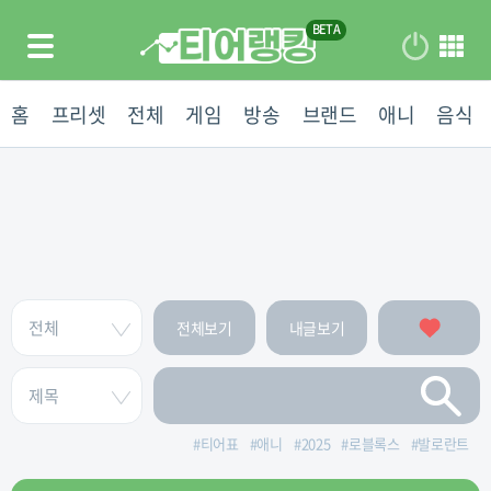
홈
프리셋
전체
게임
방송
브랜드
애니
음식
전체보기
내글보기
#
티어표
#
애니
#
2025
#
로블록스
#
발로란트