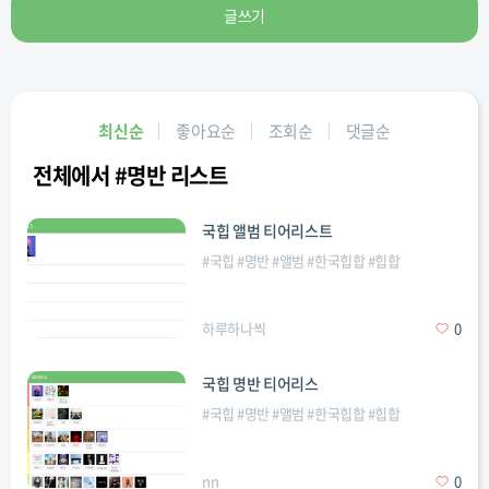
글쓰기
최신순
좋아요순
조회순
댓글순
전체에서 #명반 리스트
국힙 앨범 티어리스트
#
국힙
#
명반
#
앨범
#
한국힙합
#
힙합
하루하나씩
0
국힙 명반 티어리스
#
국힙
#
명반
#
앨범
#
한국힙합
#
힙합
nn
0