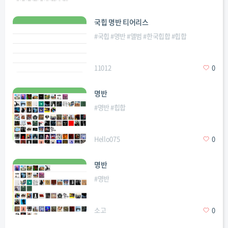
국힙 명반 티어리스
#
국힙
#
명반
#
앨범
#
한국힙합
#
힙합
11012
0
명반
#
명반
#
힙합
Hello075
0
명반
#
명반
소고
0