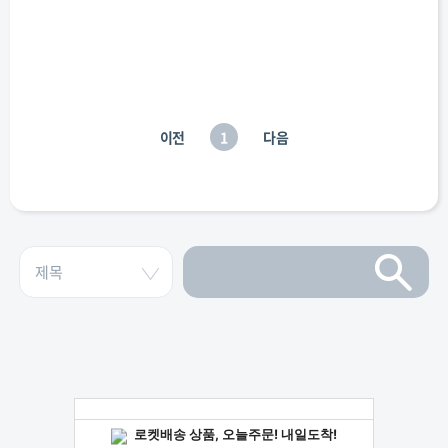
이전
1
다음