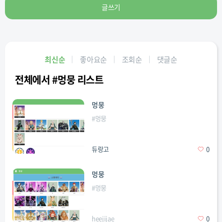
글쓰기
최신순
좋아요순
조회순
댓글순
전체에서 #멍뭉 리스트
멍뭉
#
멍뭉
듀랑고
0
멍뭉
#
멍뭉
heejijae
0