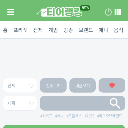
홈
프리셋
전체
게임
방송
브랜드
애니
음식
전체보기
내글보기
#
티어표
#
애니
#
로블록스
#
2025
#
리그오브레전드