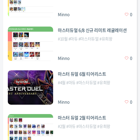
Minno
0
마스터듀얼 6/8 신규 리미트 레귤레이션
#
10월
#
마듀
#
마스터듀얼
#
유희왕
Minno
0
마스터 듀얼 6월 티어리스트
#
4월
#
마듀
#
마스터듀얼
#
유희왕
Minno
0
마스터 듀얼 2월 티어리스트
#
2월
#
마듀
#
마스터듀얼
#
유희왕