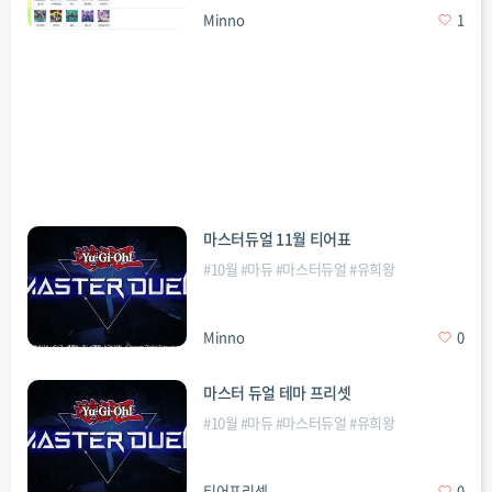
Minno
1
마스터듀얼 11월 티어표
#
10월
#
마듀
#
마스터듀얼
#
유희왕
Minno
0
마스터 듀얼 테마 프리셋
#
10월
#
마듀
#
마스터듀얼
#
유희왕
티어프리셋
0