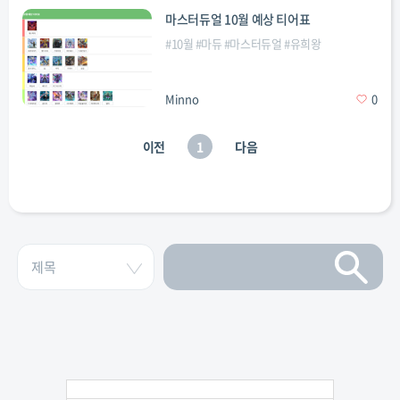
마스터듀얼 10월 예상 티어표
#
10월
#
마듀
#
마스터듀얼
#
유희왕
Minno
0
이전
1
다음