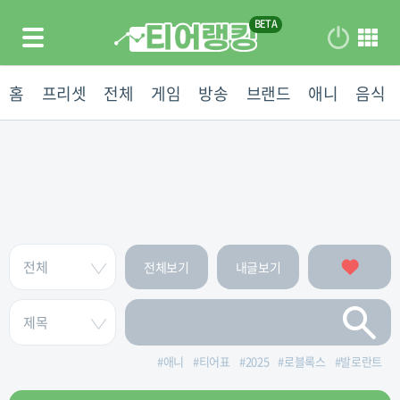
홈
프리셋
전체
게임
방송
브랜드
애니
음식
전체보기
내글보기
#
애니
#
티어표
#
2025
#
로블록스
#
발로란트