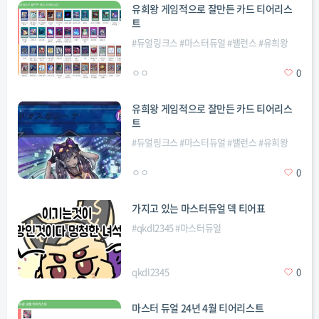
유희왕 게임적으로 잘만든 카드 티어리스
트
#
듀얼링크스
#
마스터듀얼
#
밸런스
#
유희왕
ㅇㅇ
0
유희왕 게임적으로 잘만든 카드 티어리스
트
#
듀얼링크스
#
마스터듀얼
#
밸런스
#
유희왕
ㅇㅇ
0
가지고 있는 마스터듀얼 덱 티어표
#
qkdl2345
#
마스터듀얼
qkdl2345
0
마스터 듀얼 24년 4월 티어리스트