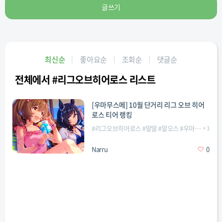
글쓰기
최신순
좋아요순
조회순
댓글순
전체에서 #리그오브히어로스 리스트
[우마무스메] 10월 단거리 리그 오브 히어
로스 티어 랭킹
#
리그오브히어로스
#
말딸
#
말오스
#
우마무스메
+
1
Narru
0