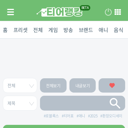
홈
프리셋
전체
게임
방송
브랜드
애니
음식
전체보기
내글보기
#
로블록스
#
티어표
#
애니
#
2025
#
환장오디세이