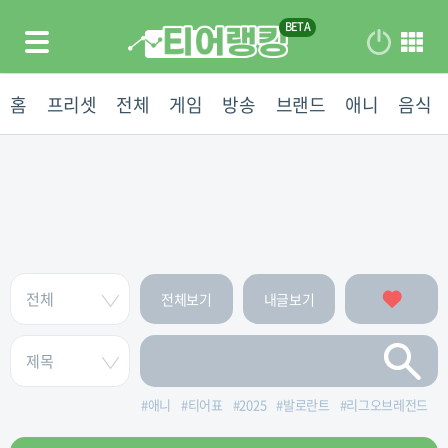
홈
프리셋
전체
게임
방송
브랜드
애니
음식
전체보기
내글보기
#
애니
#
티어표
#
2025
#
발로란트
#
리그오브레전드