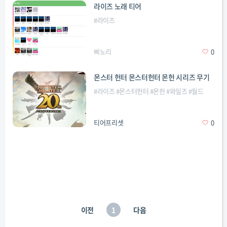
라이즈 노래 티어
#
라이즈
삐노리
0
몬스터 헌터 몬스터헌터 몬헌 시리즈 무기
#
라이즈
#
몬스터헌터
#
몬헌
#
와일즈
#
월드
티어프리셋
0
이전
1
다음