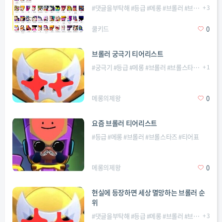
#
댓글을부탁해
#
등급
#
메롱
#
브롤러
#
브롤스타즈
+
3
#
쿨키드
0
브롤러 궁극기 티어리스트
#
궁극기
#
등급
#
메롱
#
브롤러
#
브롤스타즈
#
+
티어표
1
메롱의제왕
0
요즘 브롤러 티어리스트
#
등급
#
메롱
#
브롤러
#
브롤스타즈
#
티어표
메롱의제왕
0
현실에 등장하면 세상 멸망하는 브롤러 순
위
#
댓글을부탁해
#
등급
#
메롱
#
브롤러
#
브롤스타즈
+
3
#