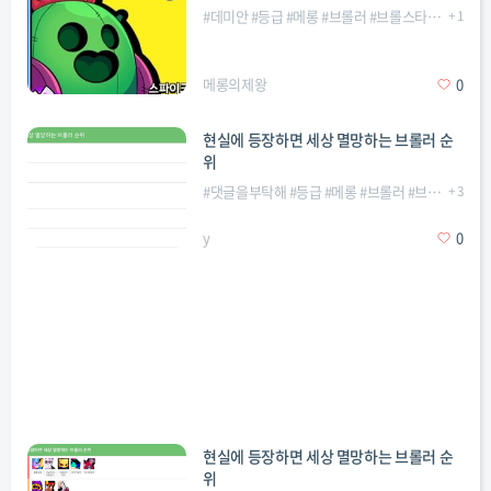
#
데미안
#
등급
#
메롱
#
브롤러
#
브롤스타즈
#
+
티어표
1
메롱의제왕
0
현실에 등장하면 세상 멸망하는 브롤러 순
위
#
댓글을부탁해
#
등급
#
메롱
#
브롤러
#
브롤스타즈
+
3
#
y
0
현실에 등장하면 세상 멸망하는 브롤러 순
위