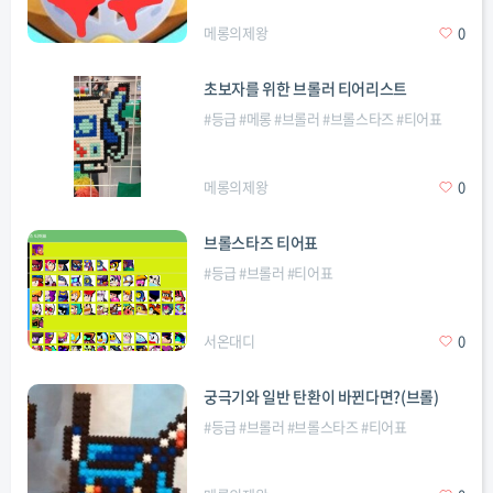
메롱의제왕
0
초보자를 위한 브롤러 티어리스트
#
등급
#
메롱
#
브롤러
#
브롤스타즈
#
티어표
메롱의제왕
0
브롤스타즈 티어표
#
등급
#
브롤러
#
티어표
서온대디
0
궁극기와 일반 탄환이 바뀐다면?(브롤)
#
등급
#
브롤러
#
브롤스타즈
#
티어표