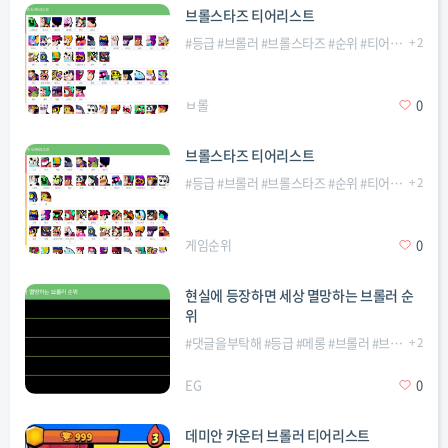
브롤스타즈 티어리스트
#
등급
#
브롤러
#
브롤스타즈
#
순위
#
티어리스트
+
2
#
티
ㅂ롤
0
브롤스타즈 티어리스트
#
등급
#
브롤러
#
브롤스타즈
#
순위
#
티어리스트
+
2
#
티
게임순위
0
현실에 등장하면 세상 멸망하는 브롤러 순
위
#
댓글을부탁해
#
등급
#
메롱
#
브롤러
#
브롤스타즈
+
2
#
EG
0
데미안 카운터 브롤러 티어리스트