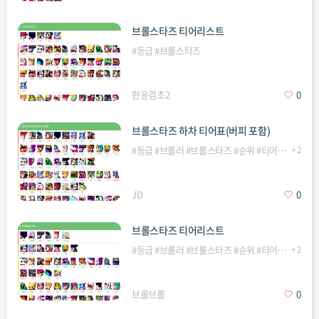
브롤스타즈 티어리스트
#
등급
#
브롤스타즈
한윤겸초2
0
브롤스타즈 하차 티어표(버피 포함)
#
등급
#
브롤러
#
브롤스타즈
#
순위
#
티어리스트
+
2
#
티
JD
0
브롤스타즈 티어리스트
#
등급
#
브롤러
#
브롤스타즈
#
순위
#
티어리스트
+
2
#
티
브롤브롤
0