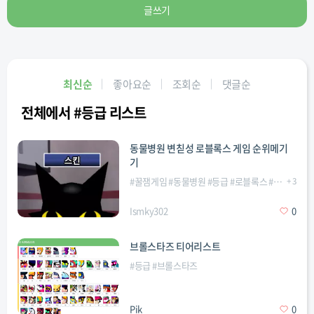
글쓰기
최신순
좋아요순
조회순
댓글순
전체에서 #등급 리스트
동물병원 변칟성 로블록스 게임 순위메기
기
#
꿀잼게임
#
동물병원
#
등급
#
로블록스
#
변칙성
+
3
#
직
Ismky302
0
브롤스타즈 티어리스트
#
등급
#
브롤스타즈
Pik
0