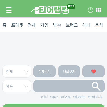
홈
프리셋
전체
게임
방송
브랜드
애니
음식
전체보기
내글보기
#
애니
#
2025
#
티어표
#
발로란트
#
오버워치2