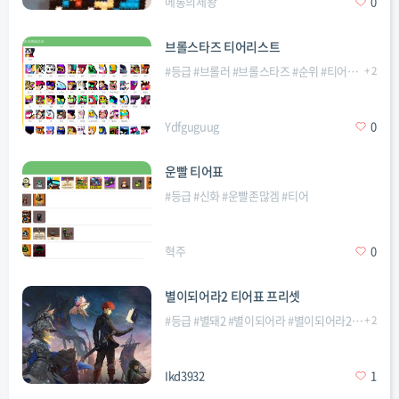
메롱의제왕
0
브롤스타즈 티어리스트
#
등급
#
브롤러
#
브롤스타즈
#
순위
#
티어리스트
+
2
#
티
Ydfguguug
0
운빨 티어표
#
등급
#
신화
#
운빨존많겜
#
티어
혁주
0
별이되어라2 티어표 프리셋
#
등급
#
별돼2
#
별이되어라
#
별이되어라2
#
티어
+
2
#
티
Ikd3932
1