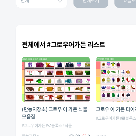
전체보기
내글보
전체에서 #그로우어가든 리스트
(만능저장소) 그로우 어 가든 식물
그로우 어 가든 티어표
모음집
#
그로우어가든
#
로블록
#
그로우어가든
#
로블록스
#
식물
만능저장소
98
0
ㅋㅋㅋ