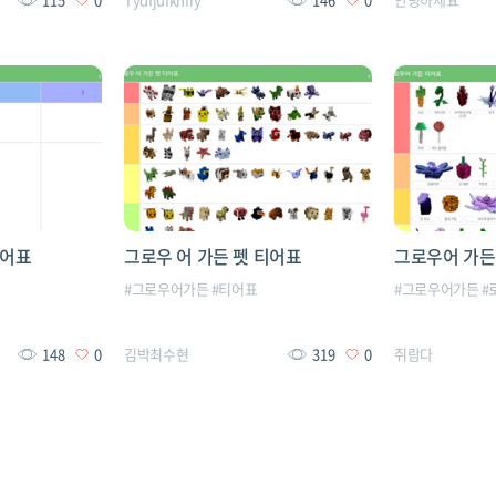
티어표
그로우 어 가든 펫 티어표
그로우어 가든
#
그로우어가든
#
티어표
#
그로우어가든
#
148
0
김박최수현
319
0
쥐람다