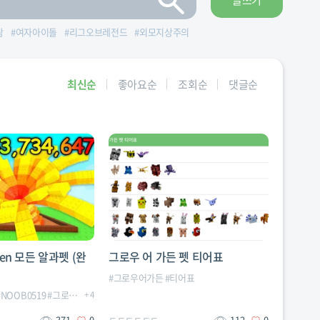
글쓰기
람
#
여자아이돌
#
리그오브레전드
#
외모지상주의
최신순
좋아요순
조회순
댓글순
rden 모든 알과펫 (완
그로우 어 가든 펫 티어표
#
그로우어가든
#
티어표
#
NOOB0519
#
그로우어가든
+
4
#
그어가
#
로블록스
#
잘생긴나
371
0
ㄷㄷㄷㄷㄷㄷ
112
0