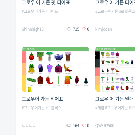
그로우 어 가든 펫 티어표
그로우 어 가든 티어
#
그로우어가든
#
티어표
#
그로우어가든
#
로블록
Shinehigh13
715
0
kimjooan
그로우어 가든 티어표
그로우 어 가든 열매
#
그로우어가든
#
로블록스
#
게임
#
그로우어가든
#
로
ㄴㄴㄴㄴ
164
0
QWER2500