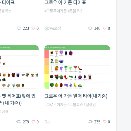
든 티어표
그로우 어 가든 티어표
로블록스
#
그로우어가든
#
로블록스
223
0
qkrwodbf
146
0
 펫 티어표(앞에 있
그로우 어 가든 열매 티어(내기준)
거(내 기준))
#
그로우어가든
#
로블록스
#
잘생김
티어표
279
0
Qq
235
0