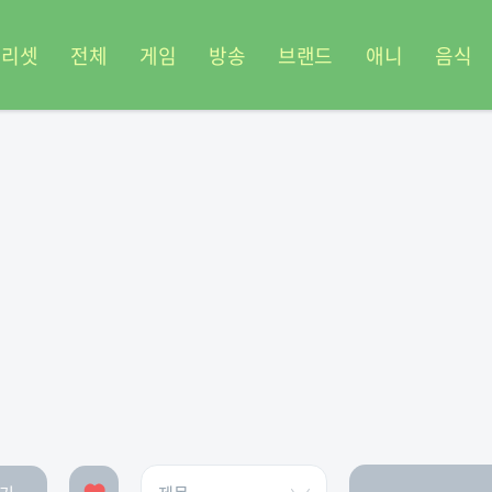
프리셋
전체
게임
방송
브랜드
애니
음식