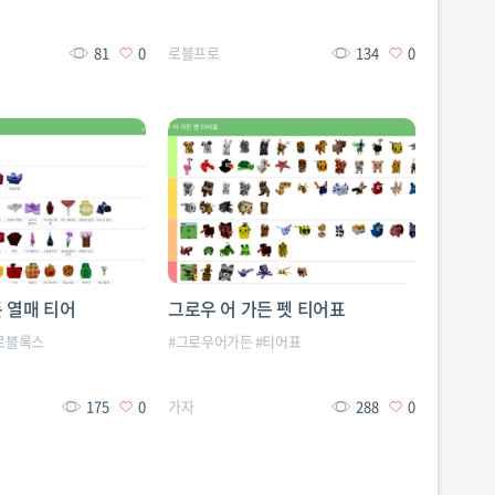
81
0
로블프로
134
0
 열매 티어
그로우 어 가든 펫 티어표
로블록스
#
그로우어가든
#
티어표
175
0
가자
288
0