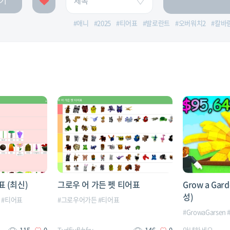
기
#
애니
#
2025
#
티어표
#
발로란트
#
오버워치2
#
칼바
 (최신)
그로우 어 가든 펫 티어표
Grow a Ga
성)
스
#
티어표
#
그로우어가든
#
티어표
#
GrowaGarsen
115
0
Tydfjufkhfry
146
0
안녕하세요