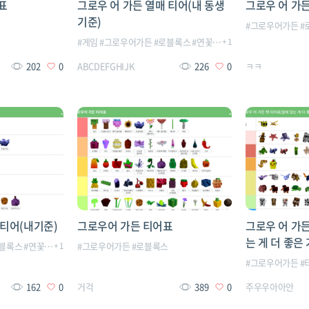
표
그로우 어 가든 열매 티어(내 동생
그로우 어 가
기준)
스
#
그로우어가든
#
#
게임
#
그로우어가든
#
로블록스
#
연꽃간지ㅇㅈ
+
1
202
0
ABCDEFGHIJK
226
0
ㅋㅋ
 티어(내기준)
그로우어 가든 티어표
그로우 어 가든
는 게 더 좋은 
블록스
#
연꽃간지ㅇㅈ
+
1
#
그로우어가든
#
로블록스
#
그로우어가든
#
162
0
거걱
389
0
주우우아아안