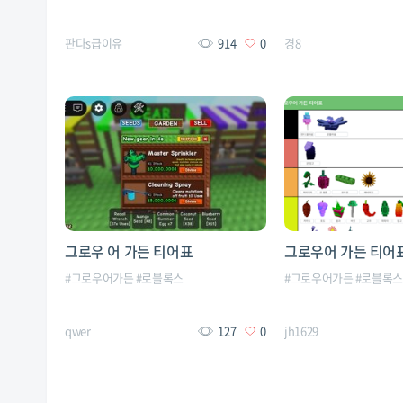
판다s급이유
914
0
경8
그로우 어 가든 티어표
그로우어 가든 티어
#
그로우어가든
#
로블록스
#
그로우어가든
#
로블록
qwer
127
0
jh1629