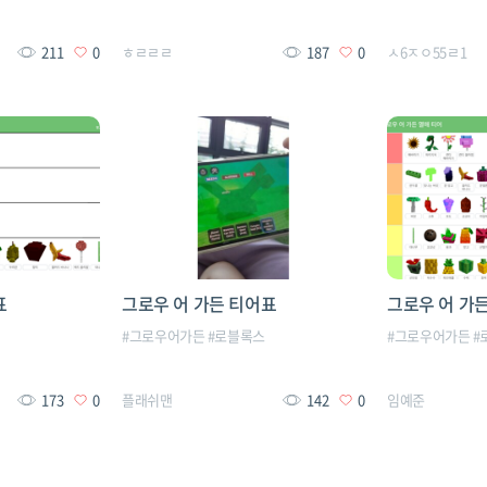
211
0
ㅎㄹㄹㄹ
187
0
ㅅ6ㅈㅇ55ㄹ1
표
그로우 어 가든 티어표
그로우 어 가든
스
#
그로우어가든
#
로블록스
#
그로우어가든
#
173
0
플래쉬맨
142
0
임예준