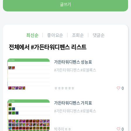
글쓰기
최신순
좋아요순
조회순
댓글순
전체에서 #가든타워디펜스 리스트
가든타워디펜스 성능표
#
가든타워디펜스
#
로블록스
ㅎㅎㅎㅎㅎㅎ
0
가든타워디펜스 가치표
#
가든타워디펜스
#
로블록스
박추이ㅎㅎ
0