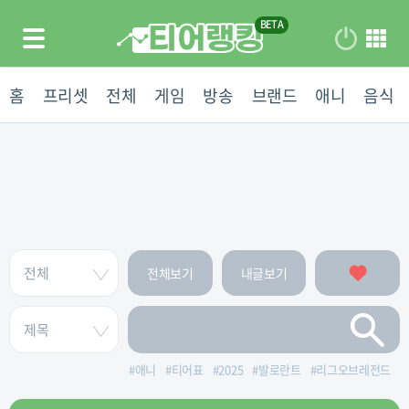
홈
프리셋
전체
게임
방송
브랜드
애니
음식
전체보기
내글보기
#
애니
#
티어표
#
2025
#
발로란트
#
리그오브레전드