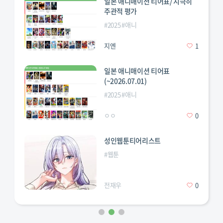
일본 애니매이션 티어표/ 지극히
주관적 평가
#
2025
#
애니
지엔
1
일본 애니매이션 티어표
(~2026.07.01)
#
2025
#
애니
ㅇㅇ
0
성인웹툰티어리스트
#
웹툰
애니
#
혈귀
전재우
0