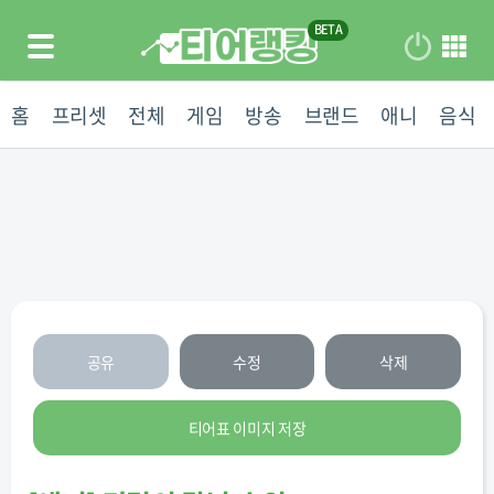
홈
프리셋
전체
게임
방송
브랜드
애니
음식
공유
수정
삭제
티어표 이미지 저장