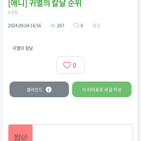
[
애니
]
귀멸의 칼날 순위
#
귀칼
2024.09.04 16:56
207
0
범섭
귀멸의 칼날
0
블라인드
이 티어표로
새 글
작성
쌈@