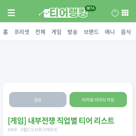
홈
프리셋
전체
게임
방송
브랜드
애니
음식
공유
티어표 이미지 저장
[
게임
]
내부전쟁 직업별 티어 리스트
#
와우
#
월드오브워크래프트