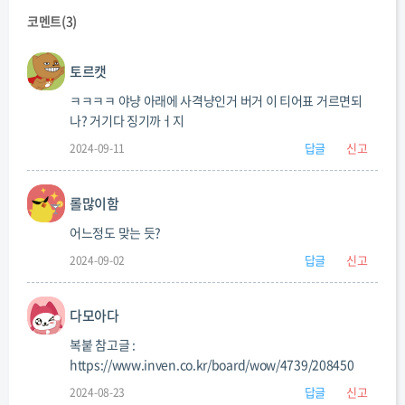
코멘트(
3
)
토르캣
ㅋㅋㅋㅋ 야냥 아래에 사격냥인거 버거 이 티어표 거르면되
나? 거기다 징기까ㅓ지
답글
신고
2024-09-11
롤많이함
어느정도 맞는 듯?
답글
신고
2024-09-02
다모아다
복붙 참고글 :
https://www.inven.co.kr/board/wow/4739/208450
답글
신고
2024-08-23