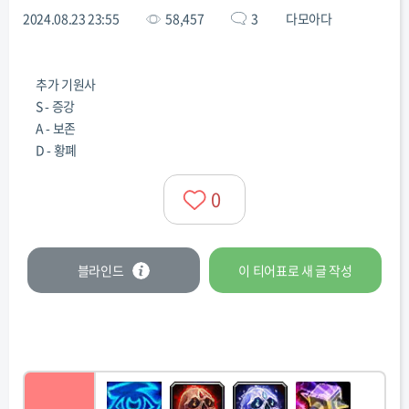
2024.08.23 23:55
58,457
3
다모아다
추가 기원사
S - 증강
A - 보존
D - 황폐
0
블라인드
이 티어표로
새 글
작성