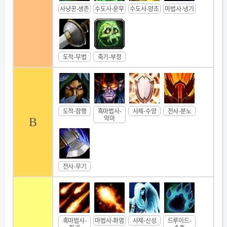
사냥꾼-생존
수도사-운무
수도사-양조
마법사-냉기
도적-무법
죽기-부정
도적-잠행
흑마법사-
사제-수양
전사-분노
악마
B
전사-무기
흑마법사-
마법사-화염
사제-신성
드루이드-