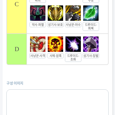
파괴
수호
C
악사-파멸
성기사-보호
사냥꾼-야수
드루이드-
회복
D
사냥꾼-사격
사제-암흑
드루이드-
성기사-징벌
조화
구성 이미지