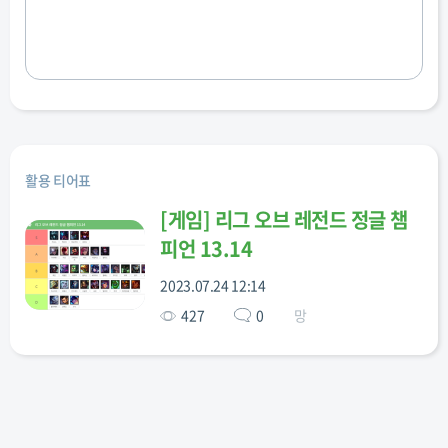
활용 티어표
[
게임
]
리그 오브 레전드 정글 챔
피언 13.14
2023.07.24 12:14
427
0
망