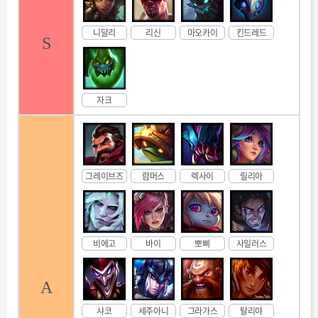
니달리
리신
마오카이
킨드레드
S
자크
그레이브즈
람머스
렉사이
릴리아
비에고
바이
뽀삐
사일러스
A
샤코
세주아니
그라가스
탈리야