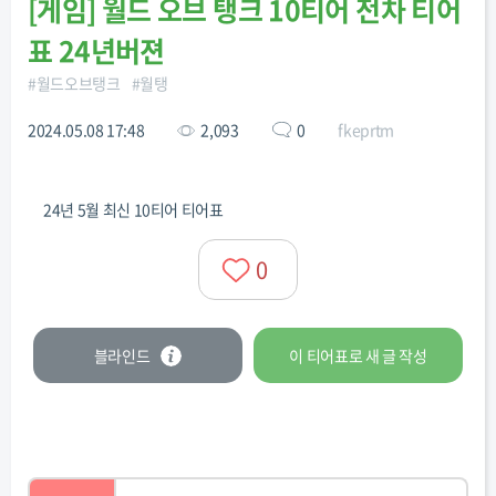
[
게임
]
월드 오브 탱크 10티어 전차 티어
표 24년버젼
#
월드오브탱크
#
월탱
2024.05.08 17:48
2,093
0
fkeprtm
24년 5월 최신 10티어 티어표
0
블라인드
이 티어표로
새 글
작성