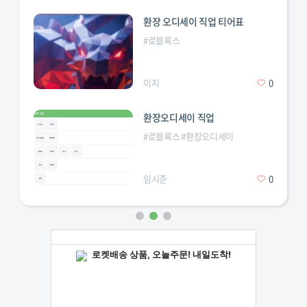
Obj. 277
ST-II
환장 오디세이 직업 티어표
#
로블록스
Pz.Kpfw. VII
E 100
이지
0
환장오디세이 직업
#
로블록스
#
환장오디세이
Maus
S. Conqueror
임시준
0
M-V-Y
T57 Heavy
T110E5
60TP