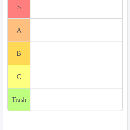
S
A
B
C
Trash