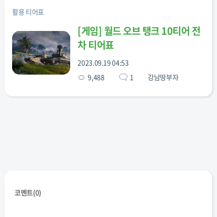
활용 티어표
T110E4
[
게임
]
월드 오브 탱크 10티어 전
T110E3
차 티어표
2023.09.19 04:53
FV4005
Badger
9,488
1
강남땅부자
Jg.Pz. E 100
Grille 15
Foch B
Obj. 268
코멘트(
0
)
Obj. 263B
Obj. 2684