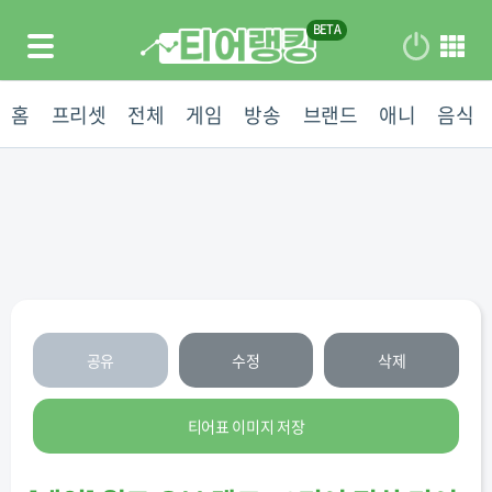
홈
프리셋
전체
게임
방송
브랜드
애니
음식
공유
수정
삭제
티어표 이미지 저장