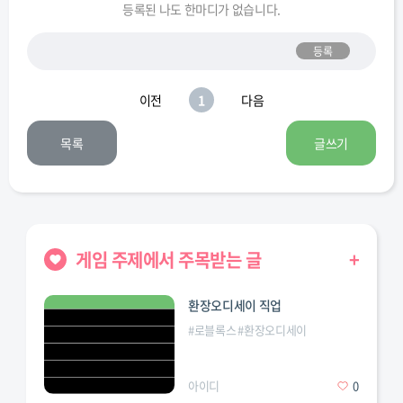
등록된 나도 한마디가 없습니다.
등록
WZ-113G FT
Strv 103B
이전
1
다음
목록
글쓰기
Obj. 261
T92 HMC
ConquerorGC
G.W. E 100
게임 주제에서 주목받는 글
+
환장오디세이 직업
#
로블록스
#
환장오디세이
B-C 155 58
Obj. 705A
아이디
0