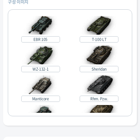
구성 이미지
EBR 105
T-100 LT
WZ-132-1
Sheridan
Manticore
Rhm. Pzw.
AMX 13 105
Minotauro