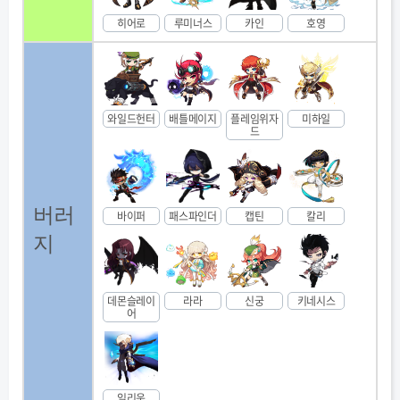
히어로
루미너스
카인
호영
와일드헌터
배틀메이지
플레임위자
미하일
드
버러
바이퍼
패스파인더
캡틴
칼리
지
데몬슬레이
라라
신궁
키네시스
어
일리움