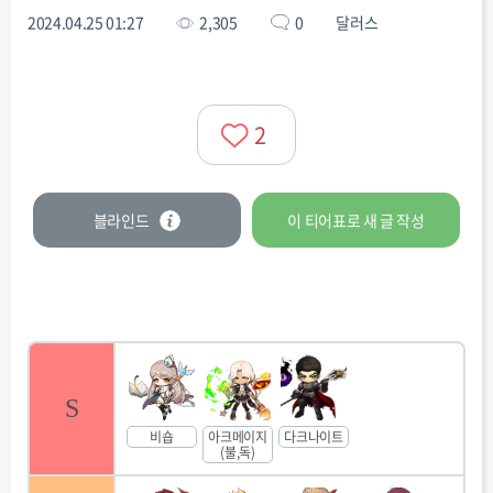
2024.04.25 01:27
2,305
0
달러스
2
블라인드
이 티어표로
새 글
작성
S
비숍
아크메이지
다크나이트
(불,독)