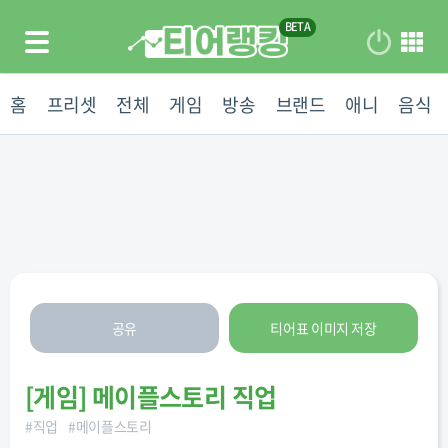
홈
프리셋
전체
게임
방송
브랜드
애니
음식
공유
티어표 이미지 저장
[
게임
]
메이플스토리 직업
#
직업
#
메이플스토리