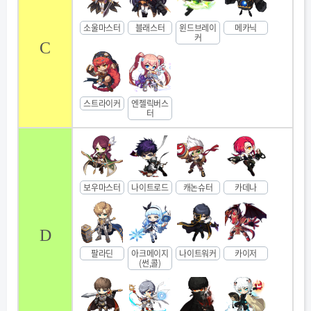
소울마스터
블래스터
윈드브레이
메카닉
커
C
스트라이커
엔젤릭버스
터
보우마스터
나이트로드
캐논슈터
카데나
D
팔라딘
아크메이지
나이트워커
카이저
(썬,콜)