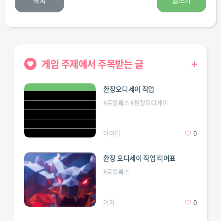
목록
글쓰기
게임 주제에서 주목받는 글
+
환장오디세이 직업
#
로블록스
#
환장오디세이
변칙성
#
직업
#
티어표
아이디
0
환장 오디세이 직업 티어표
#
로블록스
이지
0