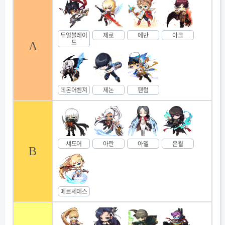
듀얼블레이
제로
에반
아크
드
A
데몬어벤져
제논
팬텀
섀도어
아란
아델
은월
B
메르세데스