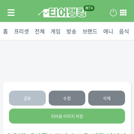
홈
프리셋
전체
게임
방송
브랜드
애니
음식
공유
수정
삭제
티어표 이미지 저장