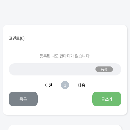
제논
제로
카데나
카이저
카인
코멘트(
0
)
캐논슈터
캡틴
키네시스
팔라딘
패스파인더
등록된 나도 한마디가 없습니다.
등록
팬텀
플레임위자
호영
히어로
칼리
드
이전
1
다음
목록
글쓰기