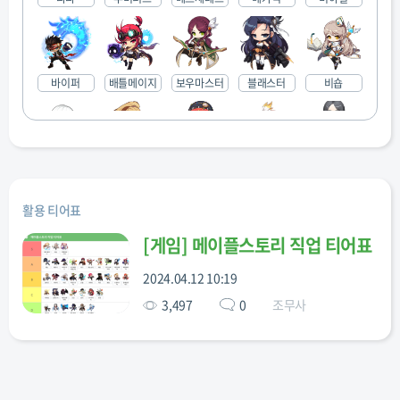
바이퍼
배틀메이지
보우마스터
블래스터
비숍
섀도어
소울마스터
스트라이커
신궁
아델
활용 티어표
[
게임
]
메이플스토리 직업 티어표
아란
아크
아크메이지
아크메이지
에반
(불,독)
(썬,콜)
2024.04.12 10:19
3,497
0
조무사
엔젤릭버스
와일드헌터
윈드브레이
은월
일리움
터
커