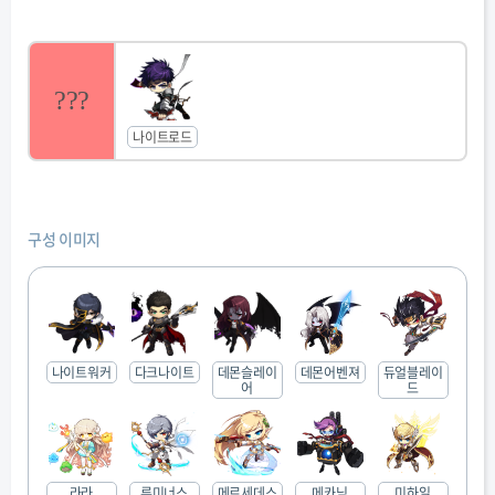
나로유저들에게는 두개의 선택지만 있음.
1. 이제 딜은 포기하고 평딜 +, or 무적기 어떻게든 받아내라.
2. 나로는 그래도 유리 대포지~ 극딜 더 상향해라.
2번 선택하면 나로들은 타직업들 인식땜에 개선 "절대" 못받음. 결
???
국 선택지는 하나임.
나로야 수고했다~ 너만큼 기간 길고 좋은 방패 없었다. 들어가~
나이트로드
구성 이미지
나이트워커
다크나이트
데몬슬레이
데몬어벤져
듀얼블레이
어
드
라라
루미너스
메르세데스
메카닉
미하일