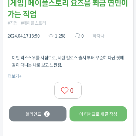
[
게임
]
메이플스토리 요즈음 쬐금 연민이
가는 직업
#
직업
#
메이플스토리
2024.04.17 13:50
1,288
0
하자나
이번 익스스우를 시점으로, 세렌 칼로스 출시 부터 꾸준히 다닌 팟에
같이 다니는 나로 보고 느낀점.
6차 오리진 심지어 나로 유저가 만든지도 모르는 지표보고 그 어떤
더보기+
직업이라도 실상을 몰랐다면 불평했을 불평했다고 인식 개박살.
극딜은 최고점. 파티에서 시너지 딜 보고 개사기로 등급.
0
카인 유저로써 나로 약코좀 심하네 생각함. 근데 부캐로 나로 키우는
데, 동스팩대 플위 이지룻 솔플 최소컷이 나로는 근처도 못오는걸 경
험하고 유기함.
블라인드
이 티어표로
새 글
작성
우리팟 세칼카 솔플 시작. 나로는 몸숍 데리고 다님.
익스스우 보고 느낀점.
요즘 파티플 하려고 스팩업 하는사람 있음? 결국 메이플은 솔플임.