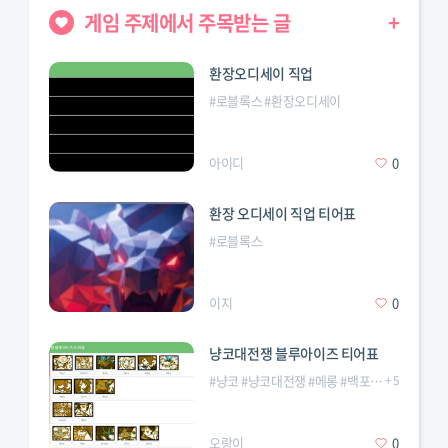
게임 주제에서 주목받는 글
+
환장오디세이 직업
#
로블록스
#
환장오디세이
변칙성
#
직업
#
티어표
아이디
0
환장 오디세이 직업 티어표
#
로블록스
이지
0
냥코대전쟁 블루아이즈 티어표
#
냥코
#
냥코대전쟁
#
메롱
#
백포노흑포노
+
5
#
블
오랑이
0