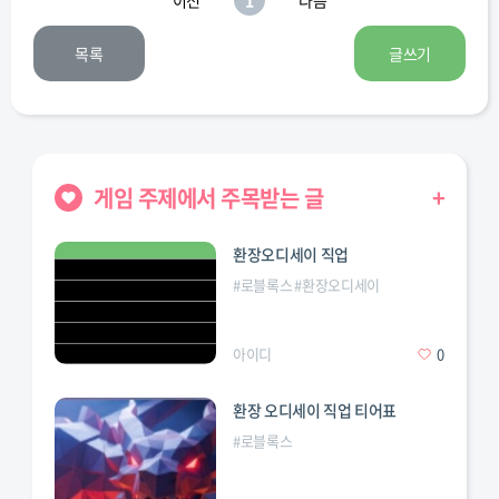
이전
1
다음
목록
글쓰기
게임 주제에서 주목받는 글
+
환장오디세이 직업
#
로블록스
#
환장오디세이
아이디
0
환장 오디세이 직업 티어표
#
로블록스