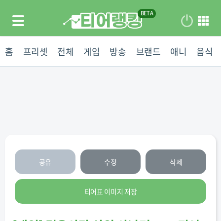
홈
프리셋
전체
게임
방송
브랜드
애니
음식
공유
수정
삭제
티어표 이미지 저장