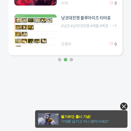
이지
0
냥코대전쟁 블루아이즈 티어표
#
냥코
#
냥코대전쟁
#
메롱
#
백포노흑포노
+
5
#
블
오랑이
0
벨가르딘 출시 기념!
기대평 남기고 이니 받아가세요!