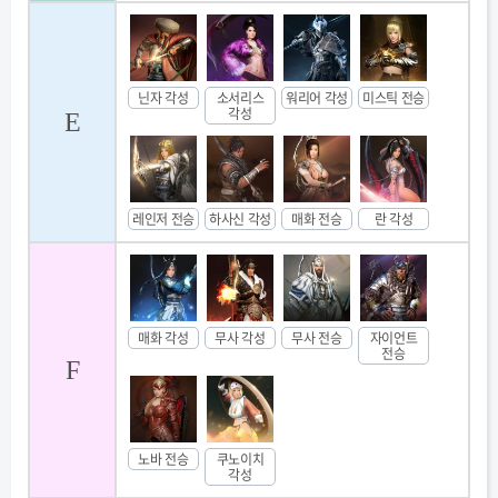
닌자 각성
소서리스
워리어 각성
미스틱 전승
각성
E
레인저 전승
하사신 각성
매화 전승
란 각성
매화 각성
무사 각성
무사 전승
자이언트
전승
F
노바 전승
쿠노이치
각성