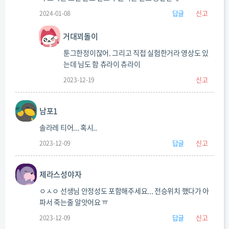
답글
신고
2024-01-08
거대꾀돌이
툰그한정이잖어. 그리고 직접 실험한거라 영상도 있
는데 님도 함 츄라이 츄라이
신고
2023-12-19
남포1
솔라레 티어... 혹시..
답글
신고
2023-12-09
제라스성야자
ㅇㅅㅇ 선생님 안정성도 포함해주세요... 전승위치 했다가 아
파서 죽는줄 알앗어요 ㅠ
답글
신고
2023-12-09