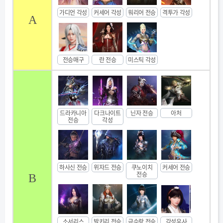
가디언 각성
커세어 각성
워리어 전승
격투가 각성
A
전승매구
란 전승
미스틱 각성
드라카니아
다크나이트
닌자 전승
아처
전승
각성
하사신 전승
위자드 전승
쿠노이치
커세어 전승
전승
B
소서리스
발키리 전승
금수랑 전승
각성우사