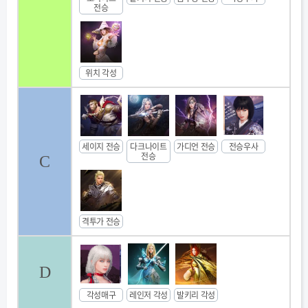
전승
위치 각성
세이지 전승
다크나이트
가디언 전승
전승우사
전승
C
격투가 전승
D
각성매구
레인저 각성
발키리 각성