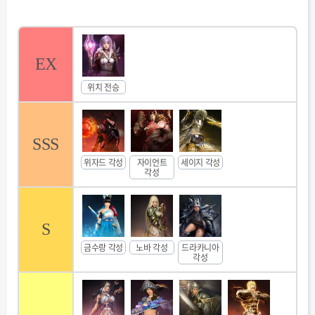
전승 위치 - 툰그라드 유적 S > SSS / 어둠 추종자 침소 S > SSS 10점
> 12점
각성 쿠노이치 - 어둠 추종자 침소 C > B 1점 > 2점
전승 격투가 - 툰그라드유적지 B > A 5점 > 6점
EX
등급 산정 기준이 궁금하다면 아래 링크 참고
https://tgd.kr/s/gusals4265/72516619
위치 전승
SSS
위자드 각성
자이언트
세이지 각성
각성
S
금수랑 각성
노바 각성
드라카니아
각성