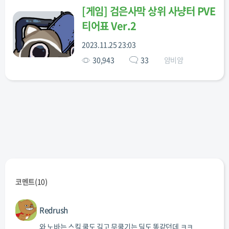
[
게임
]
검은사막 상위 사냥터 PVE
티어표 Ver.2
2023.11.25 23:03
30,943
33
얌비얌
코멘트(
10
)
Redrush
와 노바는 스킬 쿨도 길고 무쿨기는 딜도 똥같던데 ㅋㅋ