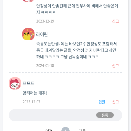
안정성이 안좋긴해 근데 전우사에 비해서 안좋은거
지 ㅋㅋㅋㅋ
신고
2023-12-19
라이린
죽음또는탄생- 얘는 바보인가? 안정성도 포함해서
등급 매겨달라는 글을, 안정성 까지 바란다고 착간
하네 ㅋㅋㅋㅋ 그냥 난독증이네 ㅋㅋㅋ
신고
2024-01-18
프므프
얌티어는 개추!
답글
신고
2023-12-07
등록