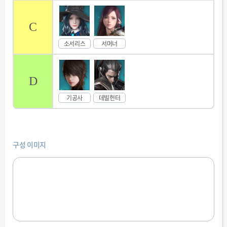
C
소서리스
서머너
D
기공사
데빌헌터
구성 이미지