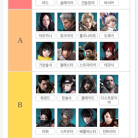
바드
슬레이어
건슬링어
버서커
아르카나
호크아이
홀리나이트
도화가
A
기상술사
블래스터
스트라이커
데모닉
워로드
창술사
블레이드
디스트로이
어
B
리퍼
스카우터
배틀마스터
인파이터