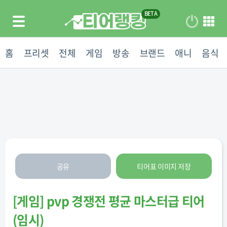
홈
프리셋
전체
게임
방송
브랜드
애니
음식
공유
티어표 이미지 저장
[
게임
]
pvp 경쟁전 평균 마스터급 티어
(임시)