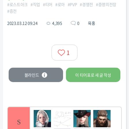
#
로스트아크
#
직업
#
티어
#
로아
#
PVP
#
경쟁전
#
증명의전장
#
증전
2023.03.12 09:24
4,395
0
육홍
1
블라인드
이 티어표로
새 글
작성
S