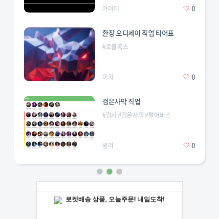
아이디
0
환장 오디세이 직업 티어표
#
로블록스
이지
0
검은사막 직업
#
검사
#
검은사막
#
펄어비스
벙라
0