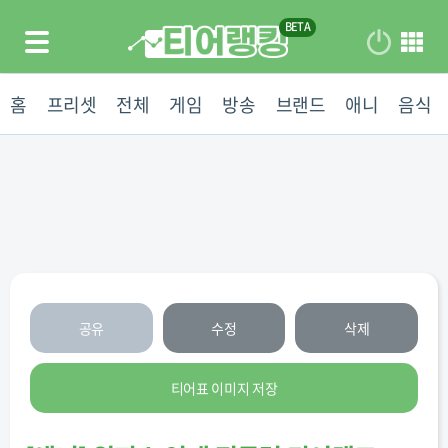
홈
프리셋
전체
게임
방송
브랜드
애니
음식
공유
수정
삭제
티어표 이미지 저장