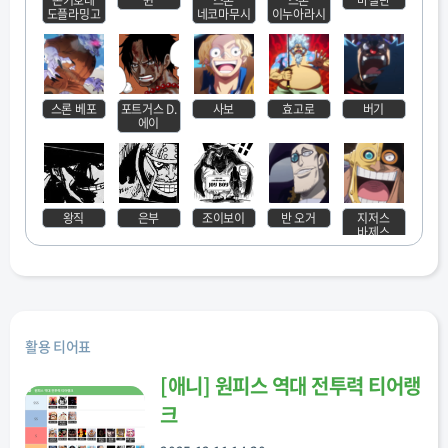
돈키호테
퀸
스론
스론
마젤란
도플라밍고
네코마무시
이누아라시
스론 베포
포트거스 D.
사보
효고로
버기
에이
왕직
은부
조이보이
반 오거
지저스
바제스
도리&
코비
센고쿠
에드워드
골 D. 로저
브로기
뉴게이트
활용 티어표
[
애니
]
원피스 역대 전투력 티어랭
크
록스 D. 지벡
제파(제트)
콩
몽키 D. 가프
시키