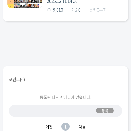
2025.12.11 14:30
9,810
0
몽키C루피
샬롯 링링(빅
카이도
실버즈
더글라스
코즈키 오뎅
맘)
레일리
불릿
스코퍼 가반
존(캡틴 존)
류마
에넬
피거랜드
갈링 성
코멘트(
0
)
등록된 나도 한마디가 없습니다.
등록
이전
1
다음