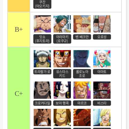
쿠잔
(아오키지)
B+
잇쇼
아라마키
벤 베크만
오로성
(후지토라)
(로쿠규)
트라팔가 로
유스타스
롤로노아
야마토
키드
조로
C+
크로커다일
보아 행콕
마르코
비스타