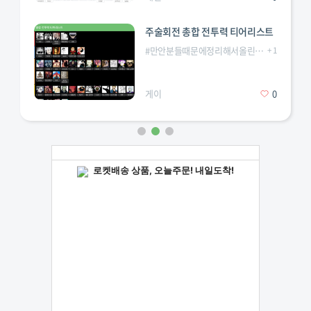
주술회전 총합 전투력 티어리스트
#
만안분들때문에정리해서올린다
#
+
주술회전
1
게이
0