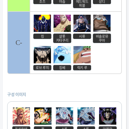
조즈
야솝
에드워드
상디
위블
킹
샬롯
시류
바솔로뮤
카타쿠리
쿠마
C-
로브 루치
징베
럭키 루
구성 이미지