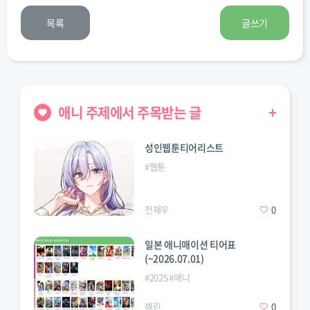
목록
글쓰기
애니 주제에서 주목받는 글
+
성인웹툰티어리스트
#
웹툰
전재우
0
일본 애니매이션 티어표
(~2026.07.01)
#
2025
#
애니
해린
0