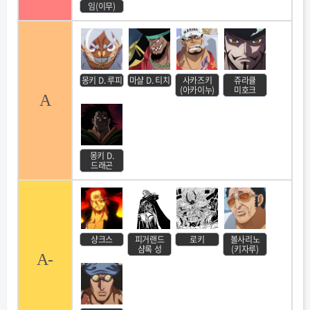
임(이무)
몽키 D. 루피
마샬 D. 티치
사카즈키
쥬라큘
(아카이누)
미호크
A
몽키 D.
드래곤
샹크스
피거랜드
로키
볼사리노
샴록 성
(키자루)
A-