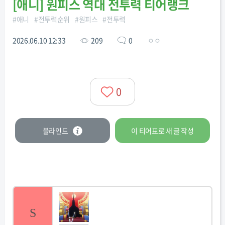
[
애니
]
원피스 역대 전투력 티어랭크
#
애니
#
전투력순위
#
원피스
#
전투력
2026.06.10 12:33
209
0
ㅇㅇ
0
블라인드
이 티어표로
새 글
작성
S