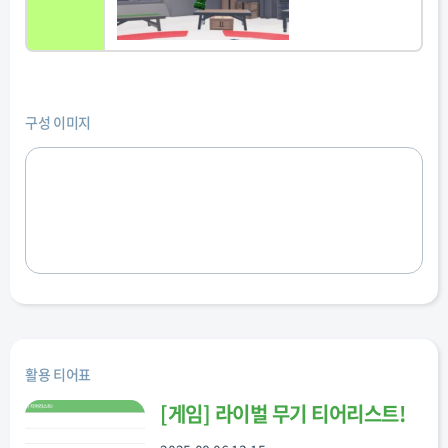
구성 이미지
활용 티어표
[
게임
]
라이벌 무기 티어리스트!