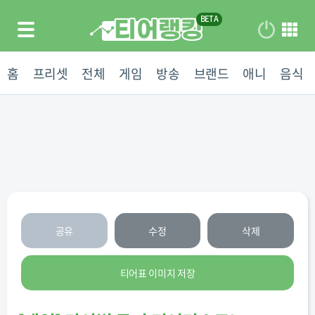
홈
프리셋
전체
게임
방송
브랜드
애니
음식
공유
수정
삭제
티어표 이미지 저장