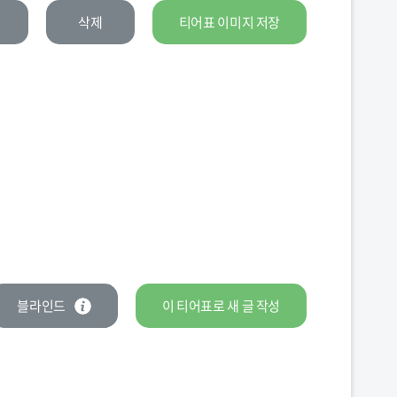
삭제
티어표 이미지 저장
블라인드
이 티어표로
새 글
작성