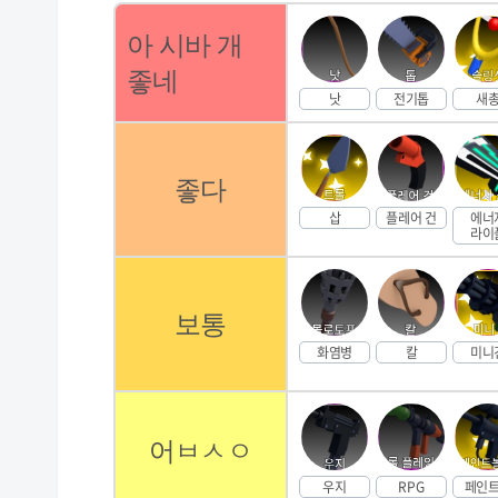
아 시바 개
좋네
낫
전기톱
새
좋다
삽
플레어 건
에너
라이
보통
화염병
칼
미니
어ㅂㅅㅇ
우지
RPG
페인