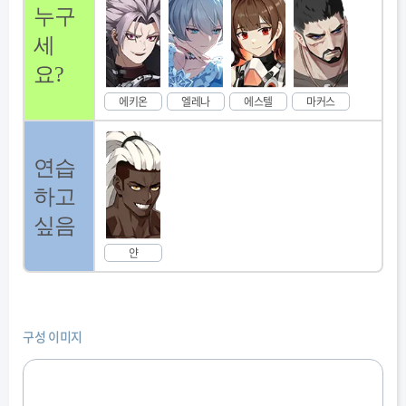
누구
세
요?
에키온
엘레나
에스텔
마커스
연습
하고
싶음
얀
구성 이미지