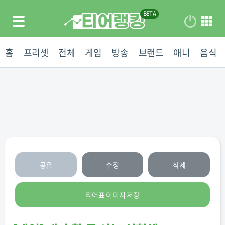
홈
프리셋
전체
게임
방송
브랜드
애니
음식
공유
수정
삭제
티어표 이미지 저장