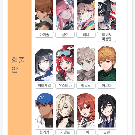
아이솔
샬럿
레니
데비&
마를렌
할줄
암
아비게일
유스티나
펠릭스
아르다
윌리엄
카일로
마이
유민