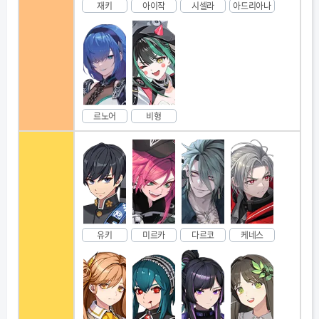
재키
아이작
시셀라
아드리아나
르노어
비형
유키
미르카
다르코
케네스