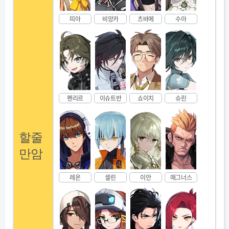
띠아
비앙카
츠바메
수아
펜리르
이슈트반
쇼이치
슈린
할줄
만암
레온
셀린
이안
매그너스