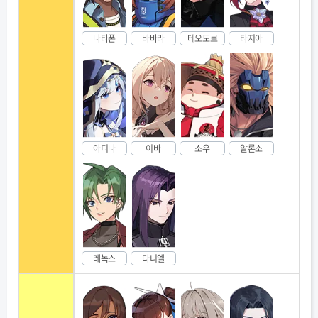
나타폰
바바라
테오도르
타지아
아디나
이바
소우
알론소
레녹스
다니엘