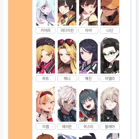
키아라
리다이린
아야
나딘
하트
제니
혜진
아델라
이렘
에이든
히스이
블레어