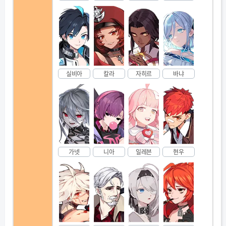
실비아
칼라
자히르
바냐
가넷
니아
일레븐
현우