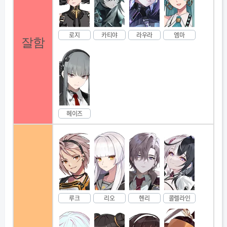
로지
카티야
라우라
엠마
잘함
헤이즈
루크
리오
헨리
콜렐라인