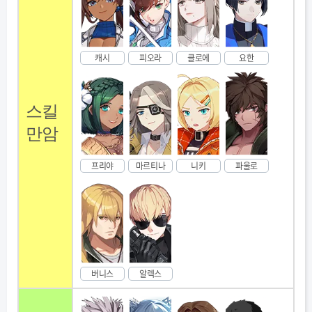
캐시
피오라
클로에
요한
스킬
만암
프리야
마르티나
니키
파울로
버니스
알렉스