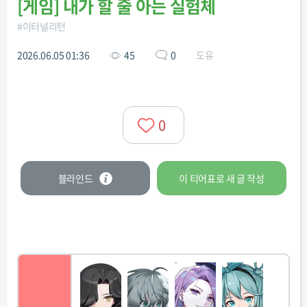
[
게임
]
내가 할 줄 아는 실험체
#
이터널리턴
2026.06.05 01:36
45
0
도유
0
블라인드
이 티어표로
새 글
작성