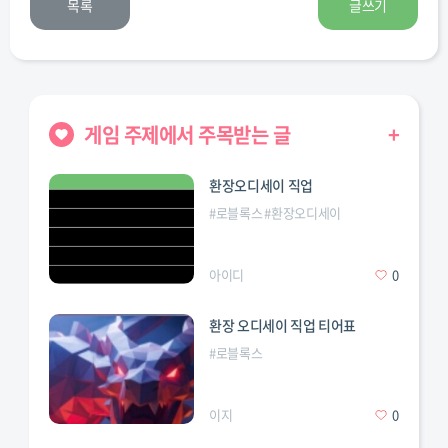
목록
글쓰기
게임 주제에서 주목받는 글
+
환장오디세이 직업
#
로블록스
#
환장오디세이
아이디
0
환장 오디세이 직업 티어표
#
로블록스
이지
0