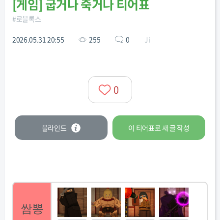
[
게임
]
굽거나 죽거나 티어표
#
로블록스
2026.05.31 20:55
255
0
Ji
0
블라인드
이 티어표로
새 글
작성
쌈뽕