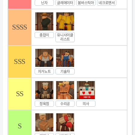
닌자
글레에이터
붐바스틱아
네크로맨서
SSSS
총잡이
유니사이클
리스트
SSS
자거노트
기술자
SS
정육점
수리공
의사
S