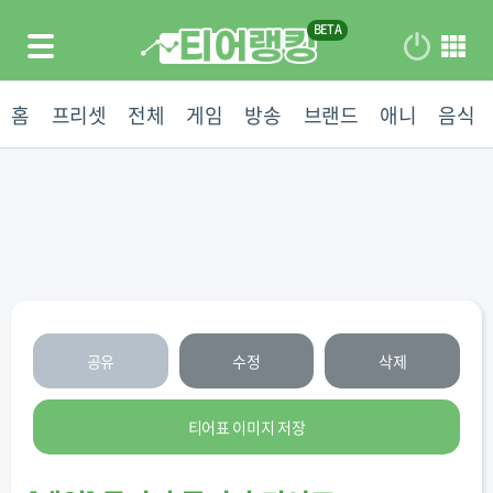
홈
프리셋
전체
게임
방송
브랜드
애니
음식
공유
수정
삭제
티어표 이미지 저장