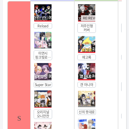
Reload
저주인형
못
커버
기사
미연시
핑크빛로맨
에고록
S
스
Super Star
갠 아니야
텔레
비
오리지널
신의 뜻대로
오니만찬
고
S