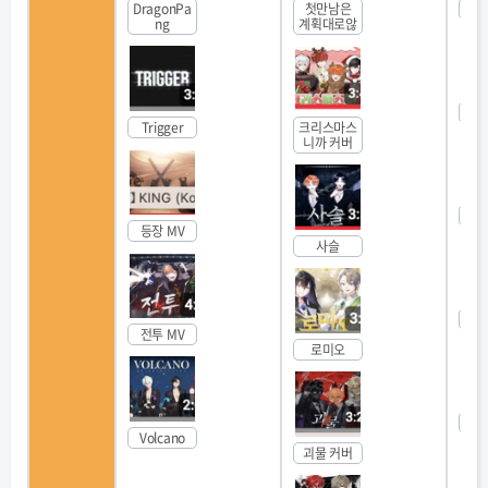
DragonPa
첫만남은
혼
ng
계휙대로않
P
Trigger
크리스마스
니까 커버
달
등장 MV
사슬
밤을
전투 MV
로미오
뱀
Volcano
괴물 커버