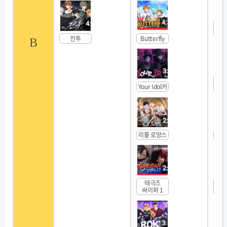
파
사
전투
Butterfly
B
키업
Your Idol커
리틀 로망스
에
태극즈
이
싸이퍼 1
소