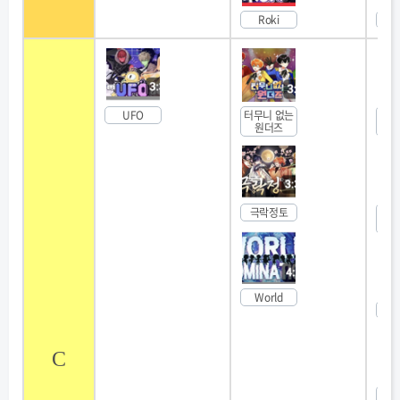
Roki
굿바
UFO
터무니 없는
보
원더즈
벨
극락정토
소악
되
World
키업
C
이