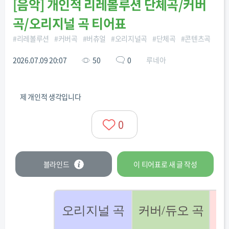
[
음악
]
개인적 리레볼루션 단체곡/커버
곡/오리지널 곡 티어표
#
리레볼루션
#
커버곡
#
버츄얼
#
오리지널곡
#
단체곡
#
콘텐츠곡
2026.07.09 20:07
50
0
루네아
제 개인적 생각입니다
0
블라인드
이 티어표로
새 글
작성
오리지널 곡
커버/듀오 곡