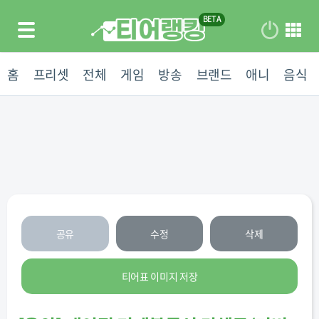
홈
프리셋
전체
게임
방송
브랜드
애니
음식
공유
수정
삭제
티어표 이미지 저장