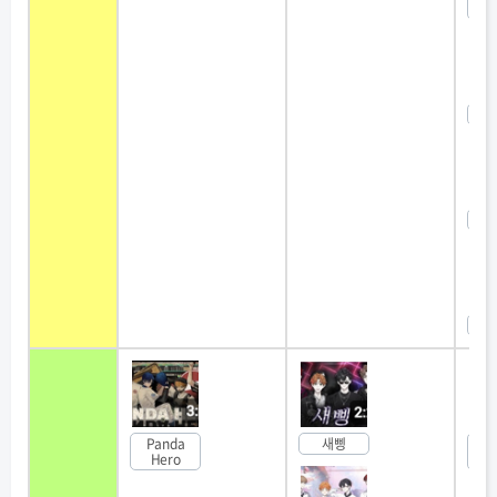
레
나이
강
도
Panda
새삥
여자
Hero
메