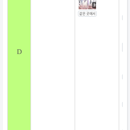
같은 곳에서
여자
메
D
랜덤
댄