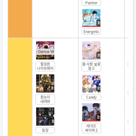
Painter
Energetic
할로윈
봄 사랑 벛꽃
ch
나이트메어
말고
아
휜눈이
Candy
내려와
K
태극즈
등장
싸이퍼 2