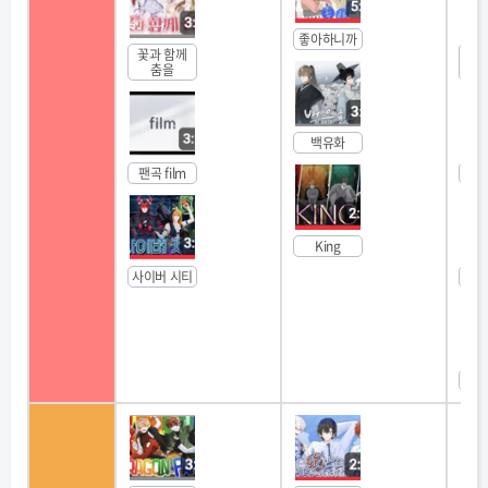
좋아하니까
꽃과 함께
이
춤을
아
백유화
팬곡 film
베텔
King
사이버 시티
엔비