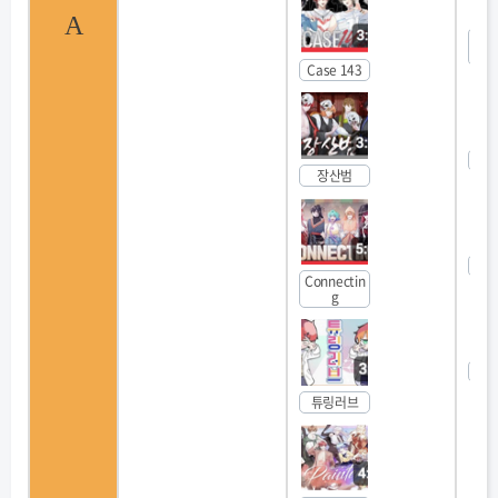
A
호랑
Case 143
애
장산범
엔비
Connectin
g
Q
튜링러브