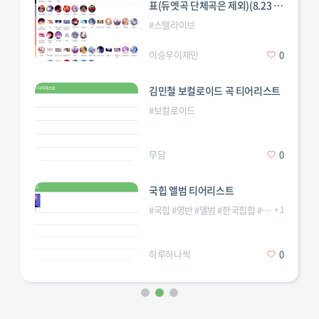
표(듀엣곡 단체곡은 제외)(8.23 기
준)
#
버츄얼
#
티어
#
스텔라이브
이승우이재민
0
김민철 보컬로이드 곡 티어리스트
#
보컬로이드
무담
0
국힙 앨범 티어리스트
#
국힙
#
명반
#
앨범
#
한국힙합
#
힙합
+
1
곡
#
커버곡
#
콘텐츠곡
하루하나씩
0