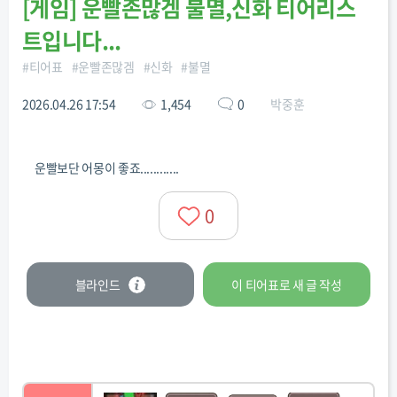
[
게임
]
운빨존많겜 불멸,신화 티어리스
트입니다...
#
티어표
#
운빨존많겜
#
신화
#
불멸
2026.04.26 17:54
1,454
0
박중훈
운빨보단 어몽이 좋죠............
0
블라인드
이 티어표로
새 글
작성