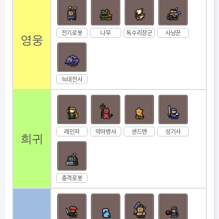
전기로봇
나무
독수리장군
사냥꾼
영웅
늑대전사
레인저
악마병사
샌드맨
성기사
희귀
충격로봇