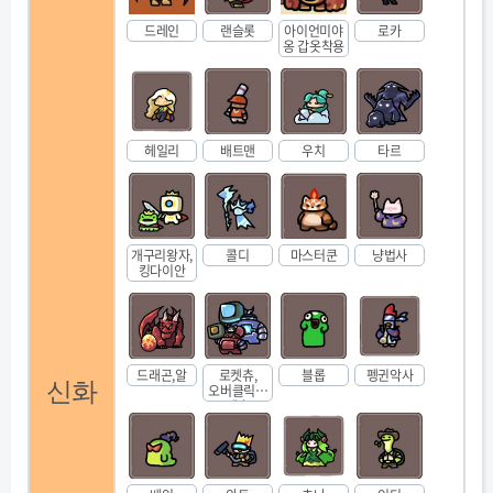
드레인
랜슬롯
아이언미야
로카
옹 갑옷착용
헤일리
배트맨
우치
타르
개구리왕자,
콜디
마스터쿤
냥법사
킹다이안
드래곤,알
로켓츄,
블롭
펭귄악사
신화
오버클릭로
켓츄