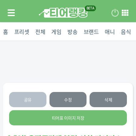
홈
프리셋
전체
게임
방송
브랜드
애니
음식
공유
수정
삭제
티어표 이미지 저장