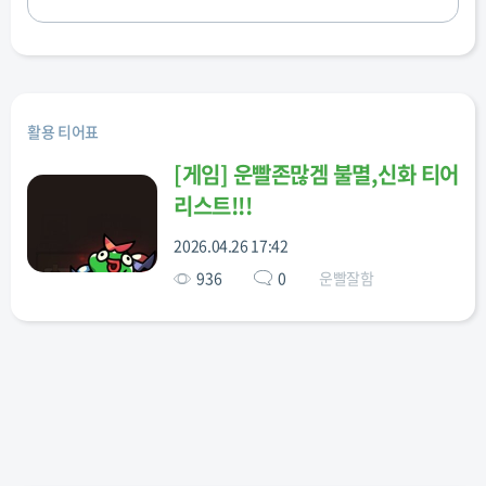
활용 티어표
[
게임
]
운빨존많겜 불멸,신화 티어
리스트!!!
2026.04.26 17:42
936
0
운빨잘함