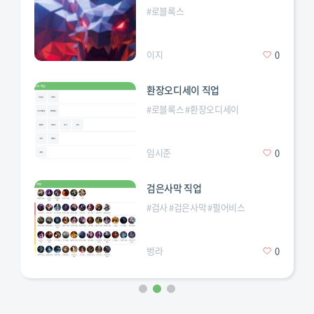
#
로블록스
이지
0
환장오디세이 직업
#
로블록스
#
환장오디세이
임시준
0
검은사막 직업
#
검사
#
검은사막
#
펄어비스
벙라
0