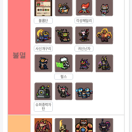
블롭단
각성헤일리
사신개구리
귀신닌자
불멸
펄스
슈퍼중력자
탄