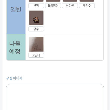
산적
물의정령
야만인
투척수
일반
궁수
나올
예정
고근니
구성 이미지