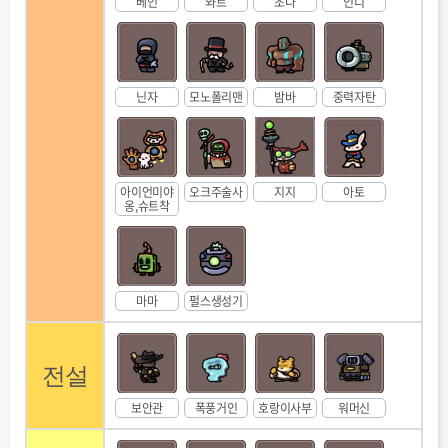
베인
와트
초나
인디
닌자
모노폴리맨
밤바
중력자탄
아이언미야
오크주술사
지지
아토
옹,슈트착
마마
펄스생성기
전설
보안관
폭풍거인
호랑이사부
워머신