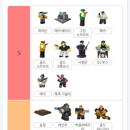
워머신
메카 베이스
그린
해커
스카우트
S
골드
골드
사령관
DJ 부스
스카우트
크룩보스
매딕
폭죽 기술자
농장
레인저
엑셀러레이
골드
터
미니거너