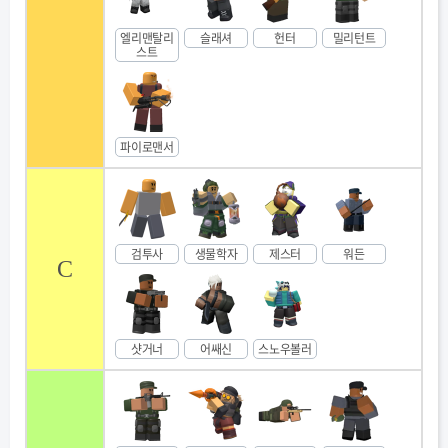
엘리맨탈리
슬래셔
헌터
밀리턴트
스트
파이로맨서
검투사
생물학자
제스터
워든
C
샷거너
어쌔신
스노우볼러