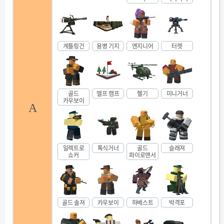
게틀링건
용병 기지
엔지니어
터렛
골드
엘프 캠프
헬기
미니거너
카우보이
A
일렉트로
톡식거너
골드
슬래져
쇼커
파이로맨서
골드 솔져
카우보이
하베스트
박격포