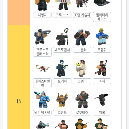
처형자
크룩 보스
조명 기술자
밀리터리
베이스
프로스트
네크로맨서
브롤러
트랩훠
블래스터
에이스파일
프리져
스워머
아처
럿
B
냉기 방사병
코만도
로켓티어
워록