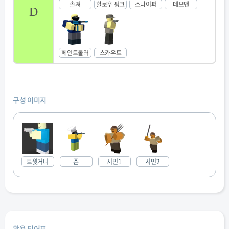
솔져
할로우 펑크
스나이퍼
데모맨
D
페인트볼러
스카우트
구성 이미지
트윗거너
존
시민1
시민2
활용 티어표