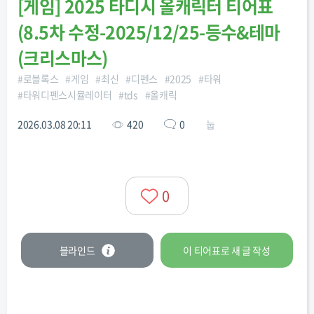
[
게임
]
2025 타디시 올캐릭터 티어표
(8.5차 수정-2025/12/25-등수&테마
(크리스마스)
#
로블록스
#
게임
#
최신
#
디펜스
#
2025
#
타워
#
타워디펜스시뮬레이터
#
tds
#
올캐릭
2026.03.08 20:11
420
0
눕
0
블라인드
이 티어표로
새 글
작성