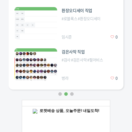
환장오디세이 직업
#
로블록스
#
환장오디세이
임시준
0
검은사막 직업
#
검사
#
검은사막
#
펄어비스
벙라
0