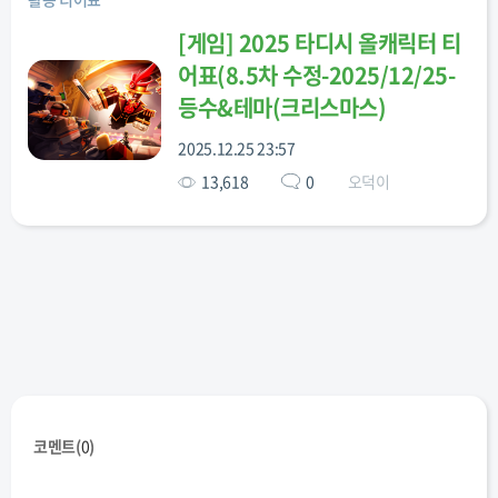
[
게임
]
2025 타디시 올캐릭터 티
어표(8.5차 수정-2025/12/25-
등수&테마(크리스마스)
2025.12.25 23:57
13,618
0
오덕이
코멘트(
0
)