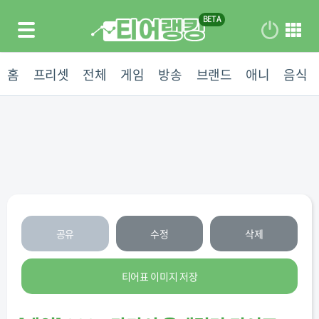
홈
프리셋
전체
게임
방송
브랜드
애니
음식
공유
수정
삭제
티어표 이미지 저장