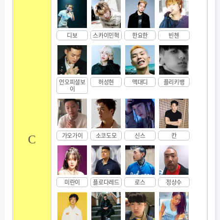
디보
스카이민혁
한요한
빈첸
언오피셜보
허성현
맥대디
플리키뱅
이
가오가이
소코도모
신스
칸
C
미란이
플로다레드
로스
정상수