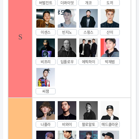
버벌진트
더콰이엇
개코
도끼
이센스
빈지노
스윙스
산이
S
비프리
딥플로우
에픽하이
박재범
씨잼
나플라
비와이
팔로알토
매드클라운