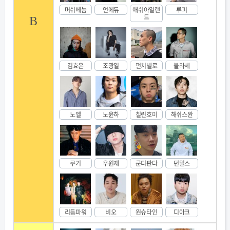
머쉬베놈
언에듀
애쉬아일랜
루피
드
B
김효은
조광일
펀치넬로
블라세
노엘
노윤하
칠린호미
해쉬스완
쿠기
우원재
쿤디판다
던밀스
리듬파워
비오
원슈타인
디아크