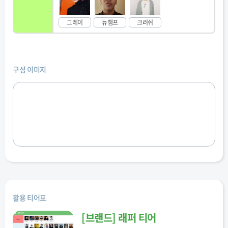
그레이
뉴챔프
크러쉬
구성 이미지
활용 티어표
[
브랜드
]
래퍼 티어