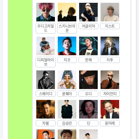
우디고차일
스키니브라
어글리덕
지스트
드
운
디피알라이
지코
한해
지투
브
스웨이디
윤훼이
오디
자이언티
차붐
김승민
딘
윤미래