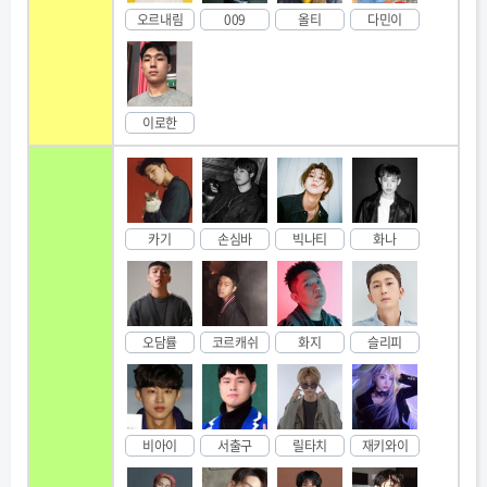
오르내림
009
올티
다민이
이로한
카기
손심바
빅나티
화나
오담률
코르캐쉬
화지
슬리피
비아이
서출구
릴타치
재키와이