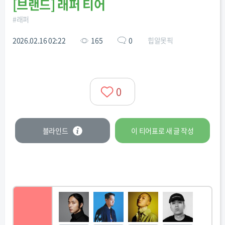
[
브랜드
]
래퍼 티어
#
래퍼
2026.02.16 02:22
165
0
힙알못픽
0
블라인드
이 티어표로
새 글
작성