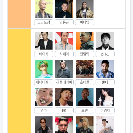
그냥노창
양동근
피타입
베이식
식케이
던말릭
pH-1
제네더질라
허클베리피
호미들
쿤타
염따
EK
오왼
이영지