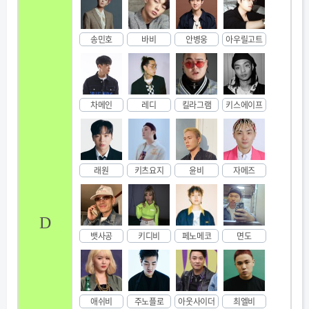
송민호
바비
안병웅
아우릴고트
차메인
레디
킬라그램
키스에이프
래원
키츠요지
윤비
자메즈
D
뱃사공
키디비
페노메코
면도
애쉬비
주노플로
아웃사이더
최엘비