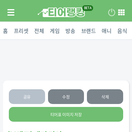
홈
프리셋
전체
게임
방송
브랜드
애니
음식
공유
수정
삭제
티어표 이미지 저장