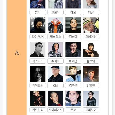
쌈디
릴보이
창모
넉살
타이거JK
빌스택스
김심야
오케이션
A
저스디스
수퍼비
아이언
블랙넛
테이크원
QM
김하온
양홍원
키드밀리
지미페이지
로꼬
기리보이