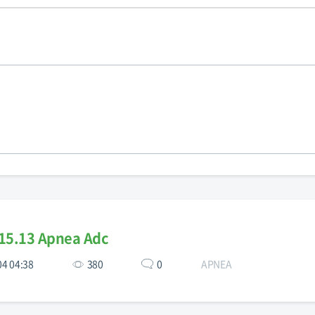
15.13 Apnea Adc
04 04:38
380
0
APNEA