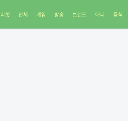
프리셋
전체
게임
방송
브랜드
애니
음식