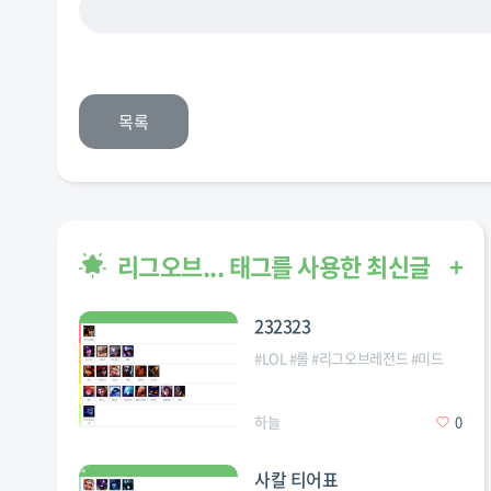
목록
리그오브... 태그를 사용한 최신글
+
232323
#
LOL
#
롤
#
리그오브레전드
#
미드
하늘
0
사칼 티어표