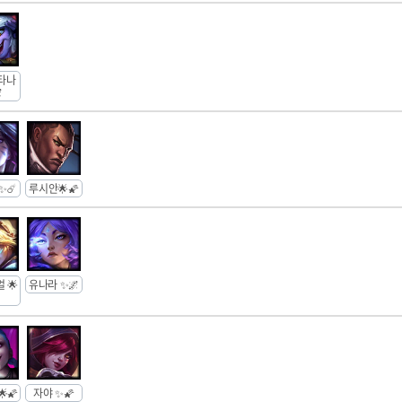
타나

✨☄️
루시안🌟🌠
 🌟
유나라 ✨🌌
🌠
자야 ✨🌠