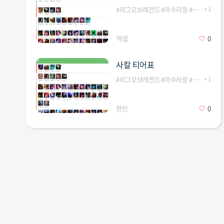
#
리그오브레전드
#
아수라장
#
칼바람
+
1
엑셉
0
사칼 티어표
#
리그오브레전드
#
아수라장
#
칼바람
+
1
현민
0