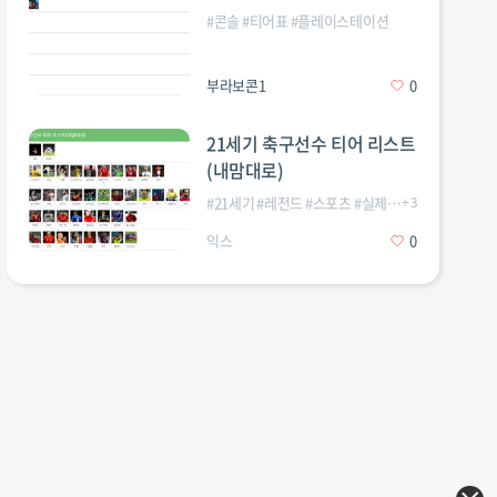
#
콘솔
#
티어표
#
플레이스테이션
부라보콘1
0
21세기 축구선수 티어 리스트
(내맘대로)
#
21세기
#
레전드
#
스포츠
#
실제축구
+
3
#
축구
#
해외축
익스
0