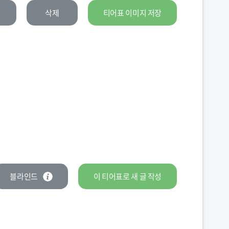
삭제
티어표 이미지 저장
블라인드
이 티어표로
새 글
작성