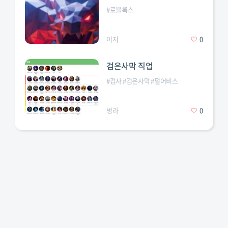
#
로블록스
이지
0
검은사막 직업
#
검사
#
검은사막
#
펄어비스
벙라
0