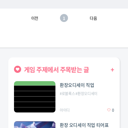
이전
1
다음
게임 주제에서 주목받는 글
+
환장오디세이 직업
#
로블록스
#
환장오디세이
아이디
0
환장 오디세이 직업 티어표