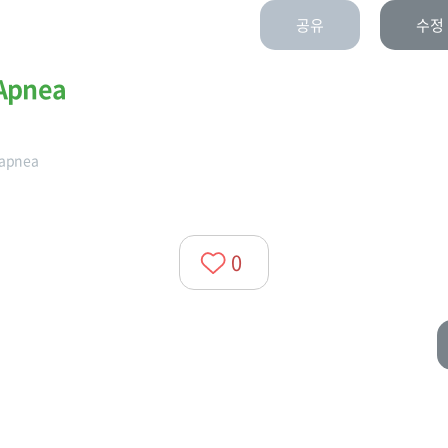
공유
수정
 Apnea
apnea
0