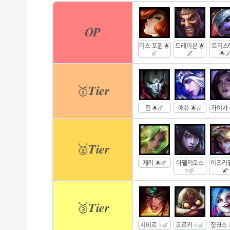
𝑶𝑷
미스 포츈 🌟
드레이븐 🌟
트리스
☄️
🌌
🌟
🥇𝑻𝒊𝒆𝒓
진 🌟☄️
애쉬 🌟☄️
카이사 
🥈𝑻𝒊𝒆𝒓
제리 🌟☄️
아펠리오스
이즈리얼
✨☄️
🌠
🥉𝑻𝒊𝒆𝒓
시비르 ✨☄️
코르키 ✨☄️
징크스 