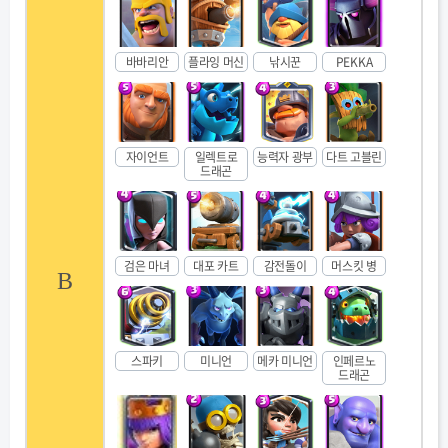
바바리안
플라잉 머신
낚시꾼
PEKKA
자이언트
일렉트로
능력자 광부
다트 고블린
드래곤
검은 마녀
대포 카트
감전돌이
머스킷 병
B
스파키
미니언
메카 미니언
인페르노
드래곤