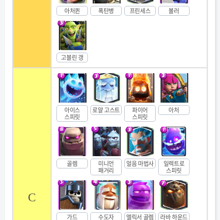
아처퀸
폭탄병
프린세스
볼러
고블린 갱
아이스
로얄 고스트
파이어
아처
스피릿
스피릿
골렘
미니언
얼음 마법사
일렉트로
패거리
스피릿
C
가드
수도자
엘릭서 골렘
라바 하운드