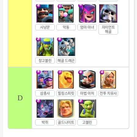
사냥꾼
악동
엄마 마녀
자이언트
해골
창고블린
해골 드래곤
삼총사
힐링스피릿
마법 아처
전투 치유사
D
박쥐
골드나이트
고블린