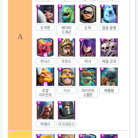
도끼맨
베이비
도둑
얼음 골렘
드래곤
A
피닉스
프린스
마녀
해골 군대
로얄
기사
자이언트
배틀램
자이언트
고블린
마법사
다크프린스