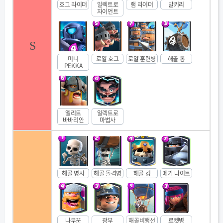
호그 라이더
일렉트로
램 라이더
발키리
자이언트
S
미니
로얄 호그
로얄 훈련병
해골 통
PEKKA
엘리트
일렉트로
바바리안
마법사
해골 병사
해골 돌격병
해골 킹
메가 나이트
나무꾼
광부
해골비행선
로켓병