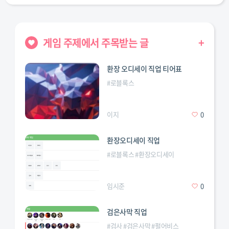
게임 주제에서 주목받는 글
+
환장 오디세이 직업 티어표
#
로블록스
이지
0
환장오디세이 직업
#
로블록스
#
환장오디세이
임시준
0
검은사막 직업
#
검사
#
검은사막
#
펄어비스