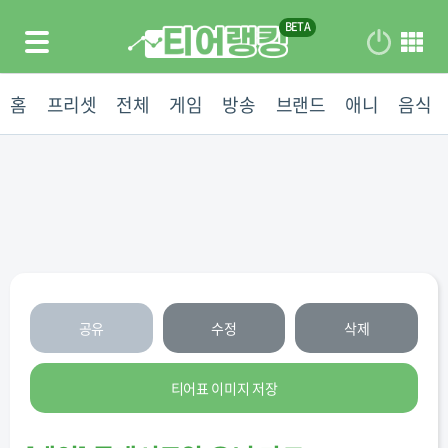
홈
프리셋
전체
게임
방송
브랜드
애니
음식
공유
수정
삭제
티어표 이미지 저장