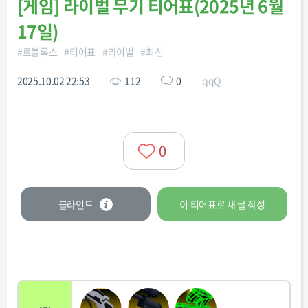
[
게임
]
라이벌 무기 티어표(2025년 6월
17일)
#
로블록스
#
티어표
#
라이벌
#
최신
2025.10.02 22:53
112
0
qqQ
0
블라인드
이 티어표로
새 글
작성