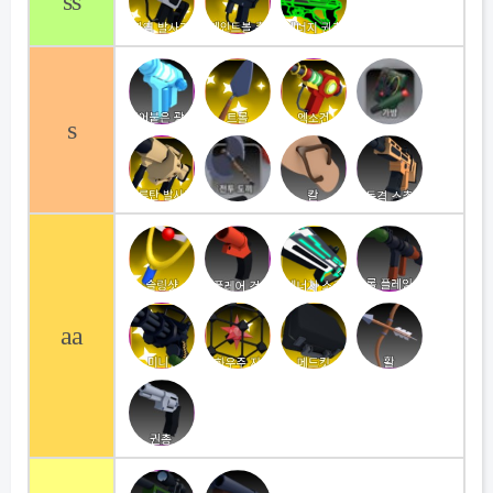
ss
s
aa