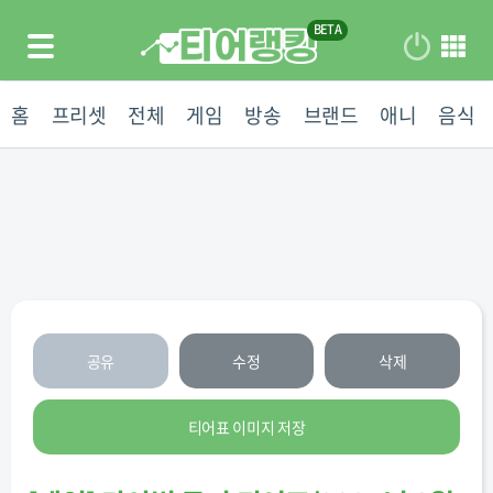
홈
프리셋
전체
게임
방송
브랜드
애니
음식
공유
수정
삭제
티어표 이미지 저장