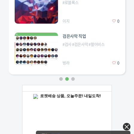
#
로블록스
이지
0
검은사막 직업
#
검사
#
검은사막
#
펄어비스
벙라
0