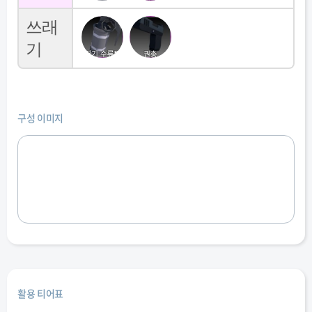
쓰래
기
구성 이미지
활용 티어표