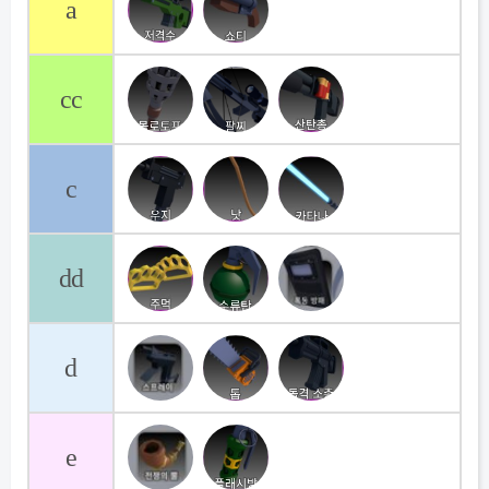
a
cc
c
dd
d
e