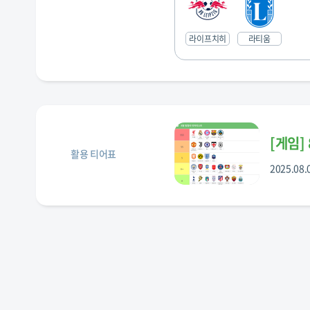
라이프치히
라티움
[
게임
]
활용 티어표
2025.08.