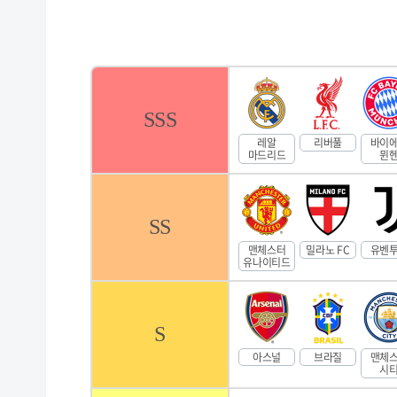
SSS
레알
리버풀
바이
마드리드
뮌
SS
맨체스터
밀라노 FC
유벤
유나이티드
S
아스널
브라질
맨체
시