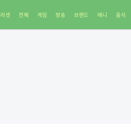
프리셋
전체
게임
방송
브랜드
애니
음식