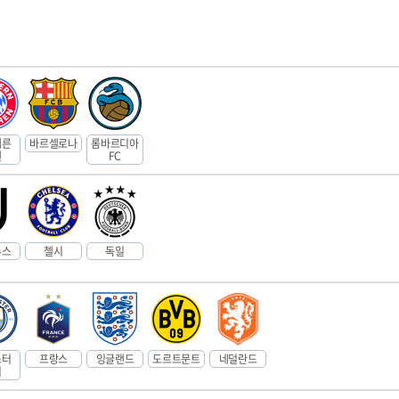
에른
바르셀로나
롬바르디아
헨
FC
투스
첼시
독일
스터
프랑스
잉글랜드
도르트문트
네덜란드
티