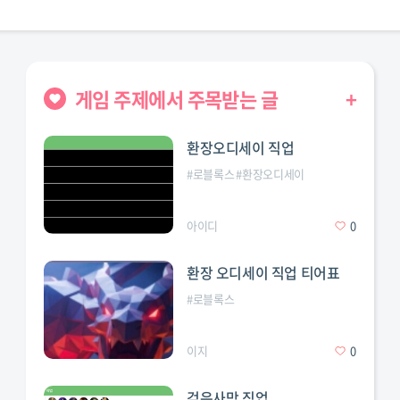
게임 주제에서 주목받는 글
+
환장오디세이 직업
#
로블록스
#
환장오디세이
아이디
0
환장 오디세이 직업 티어표
게임티어
#
로블게임티어리스트
#
로블록스
#
#
로블록스
로블록스게임
#
로블록스게임티어
#
로블록스
이지
0
검은사막 직업