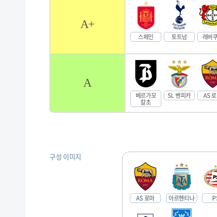
A+
스페인
토트넘
레버
A
베르가모
SL 벤피카
AS 
칼초
구성 이미지
AS 로마
아르헨티나
P