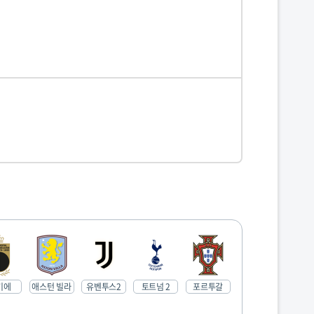
기에
애스턴 빌라
유벤투스2
토트넘 2
포르투갈