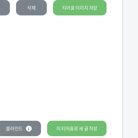
삭제
티어표 이미지 저장
블라인드
이 티어표로
새 글
작성