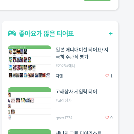
좋아요가 많은 티어표
+
일본 애니매이션 티어표/ 지
극히 주관적 평가
#
2025
#
애니
지엔
1
고래상사 게임력 티어
티어
#
티어리스트
#
고래상사
qwer1234
0
세나의 그림 티어리스트