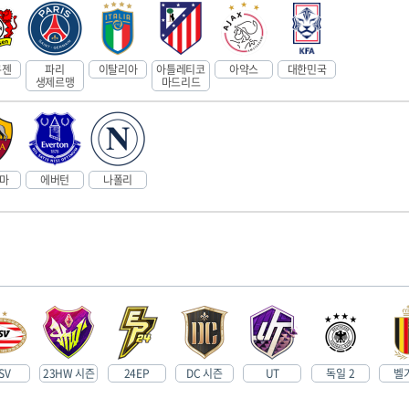
쿠젠
파리
이탈리아
아틀레티코
아약스
대한민국
생제르맹
마드리드
로마
에버턴
나폴리
SV
23HW 시즌
24EP
DC 시즌
UT
독일 2
벨