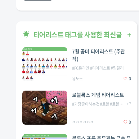
티어리스트 태그를 사용한 최신글
+
7월 공미 티어리스트 (주관
적)
#
FC온라인
#
티어리스트
#
팀컬러
유노스
0
로블록스 게임 티어리스트
#
가장좋아하는것
#
로블
#
로블게임
+
#
7
로블
ㅇㅇㅇㅇㅇㅇ
0
블록스 프룻 올무제는 무슨 무