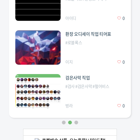
아이디
0
환장 오디세이 직업 티어표
#
로블록스
이지
0
검은사막 직업
#
검사
#
검은사막
#
펄어비스
벙라
0