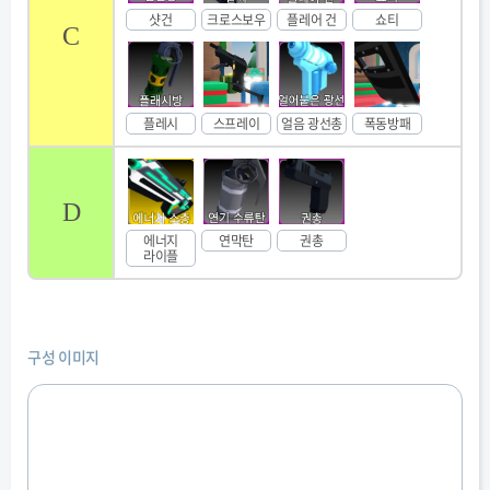
샷건
크로스보우
플레어 건
쇼티
C
플레시
스프레이
얼음 광선총
폭동방패
D
에너지
연막탄
권총
라이플
구성 이미지