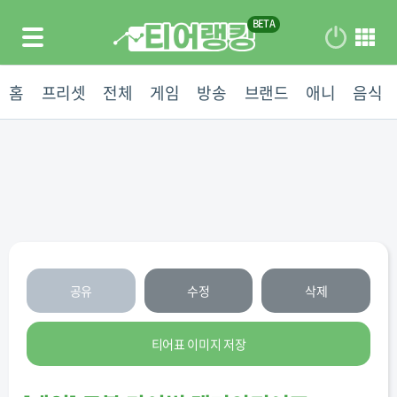
홈
프리셋
전체
게임
방송
브랜드
애니
음식
공유
수정
삭제
티어표 이미지 저장