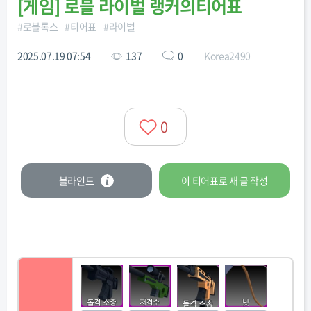
[
게임
]
로블 라이벌 랭커의티어표
#
로블록스
#
티어표
#
라이벌
2025.07.19 07:54
137
0
Korea2490
0
블라인드
이 티어표로
새 글
작성