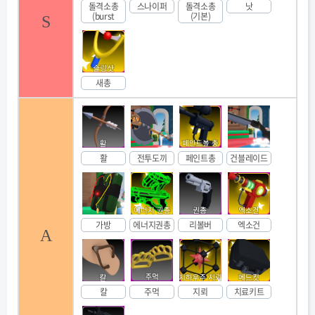
돌격소총
스나이퍼
돌격소총
낫
(burst
(기본)
S
새총
활
전투도끼
페인트총
건블레이드
가방
에너지권총
리볼버
엑소건
A
칼
주먹
지뢰
치료키트