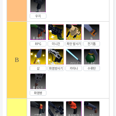
우지
RPG
미니건
폭탄 발사기
전기톱
B
삽
화염방사기
카타나
수류탄
화염병