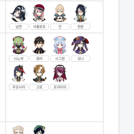
남연
샤를로트
진
한운
시노부
종려
시그윈
모나
쿠죠사라
고로
로자리아