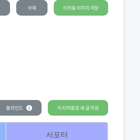
삭제
티어표 이미지 저장
블라인드
이 티어표로
새 글
작성
서포터