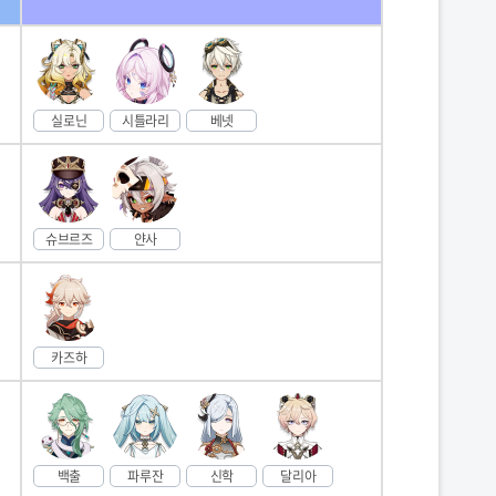
실로닌
시틀라리
베넷
슈브르즈
얀사
카즈하
백출
파루잔
신학
달리아