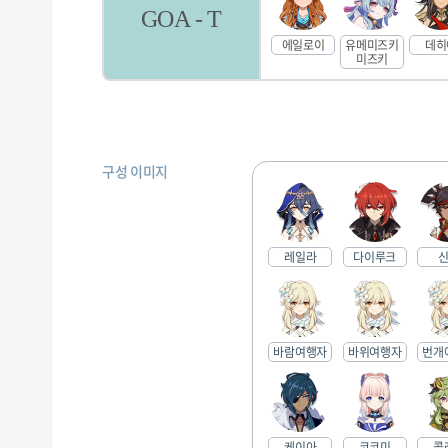
GOA - T
에일로이
유메미즈키
데히
미즈키
구성 이미지
레일라
다이루크
바람여행자
바위여행자
번개
케이아
코코미
콜