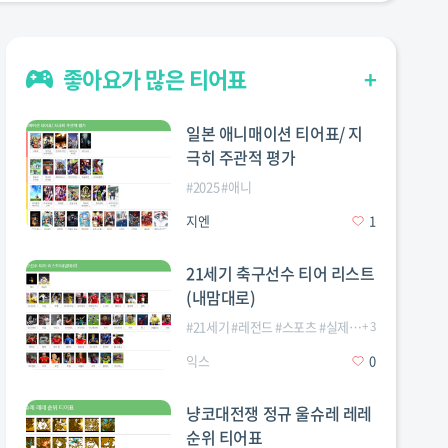
좋아요가 많은 티어표
+
일본 애니매이션 티어표/ 지
극히 주관적 평가
#
2025
#
애니
지엔
1
21세기 축구선수 티어 리스트
(내맘대로)
#
21세기
#
레전드
#
스포츠
#
실제축구
+
3
#
축구
#
해외축
익스
0
냥코대전쟁 정규 울슈레 레레
순위 티어표