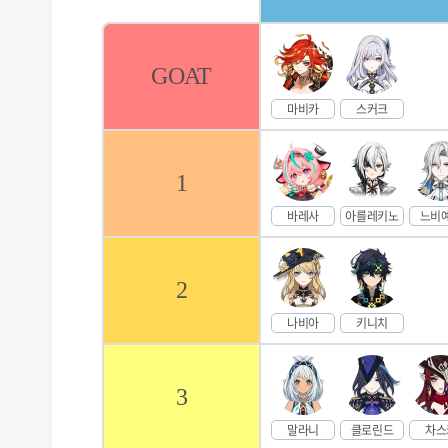
GOAT
마비카
스커크
1
바레사
아를레키노
느비
2
나비아
키니치
3
말라니
클로린드
차스