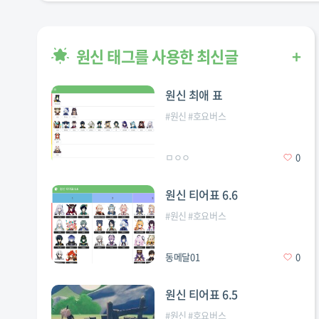
원신 태그를 사용한 최신글
+
원신 최애 표
#
원신
#
호요버스
ㅁㅇㅇ
0
원신 티어표 6.6
#
원신
#
호요버스
동메달01
0
원신 티어표 6.5
#
원신
#
호요버스