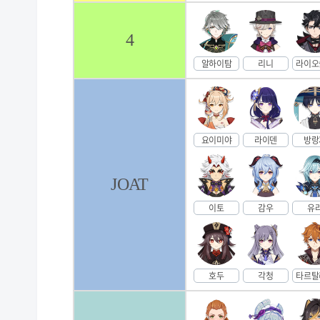
4
알하이탐
리니
라이오
요이미야
라이덴
방랑
JOAT
이토
감우
유
호두
각청
타르탈