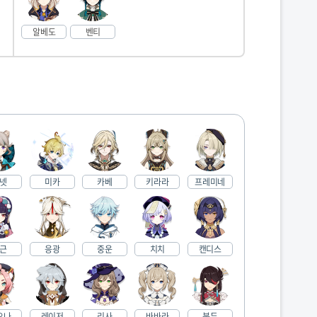
알베도
벤티
넷
미카
카베
키라라
프레미네
근
응광
중운
치치
캔디스
오나
레이저
리사
바바라
북두