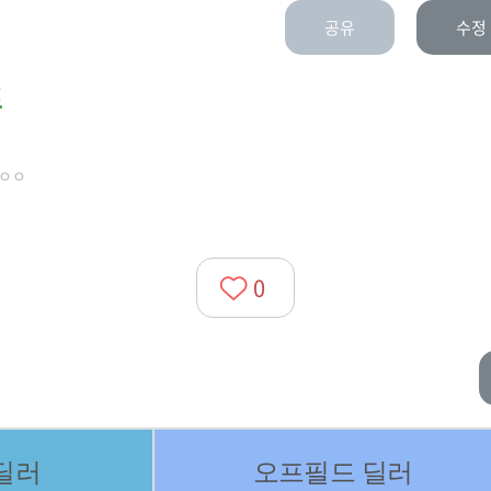
공유
수정
표
ㅇㅇ
0
딜러
오프필드 딜러