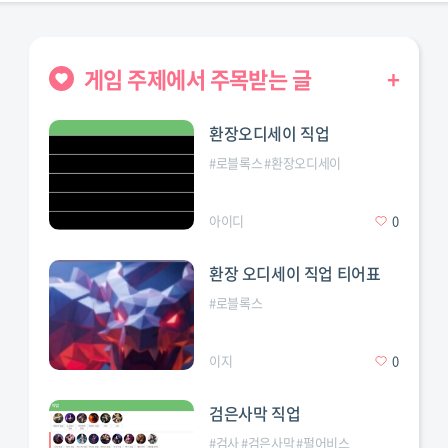
게임 주제에서 주목받는 글
+
환장오디세이 직업
#
로블록스
#
환장오디세이
아이디
0
환장 오디세이 직업 티어표
#
로블록스
이지
0
검은사막 직업
#
검사
#
검은사막
#
펄어비스