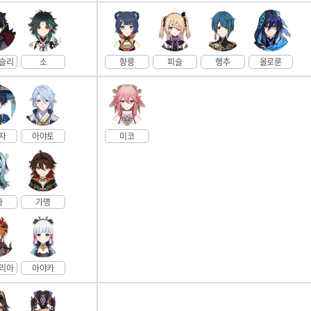
슬리
소
향릉
피슬
행추
올로룬
자
아야토
미코
라
가명
리아
아야카