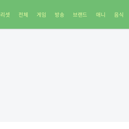
프리셋
전체
게임
방송
브랜드
애니
음식