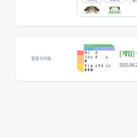
사유
설탕
[
게임
]
활용 티어표
2025.06.