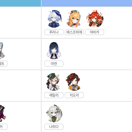
푸리나
에스코피에
마비카
예트
야란
에밀리
치오리
카
나히다