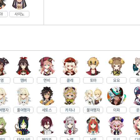
야
사이노
신염
엠버
연비
클레
토마
요요
리
여행자
풀여행자
세토스
카치나
물여행자
이파
운
레이
타이나리
헤이조
노엘
닐루
도리
디