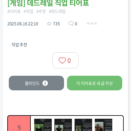
[
게임
]
데드레일 직업 티어표
#
티어표
#
직업
#
추천
#
데드레일
2025.06.16 22:10
735
0
ㅋㅋㅋ
직업 추천
0
블라인드
이 티어표로
새 글
작성
S