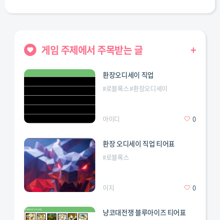
게임 주제에서 주목받는 글
+
환장오디세이 직업
#
로블록스
#
환장오디세이
아이디
0
환장 오디세이 직업 티어표
#
로블록스
이지
0
냥코대전쟁 블루아이즈 티어표