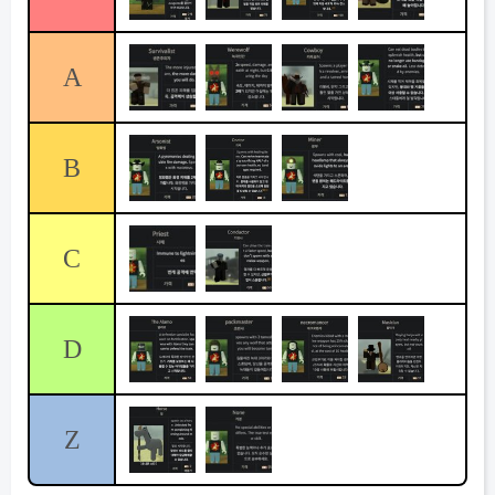
A
B
C
D
Z