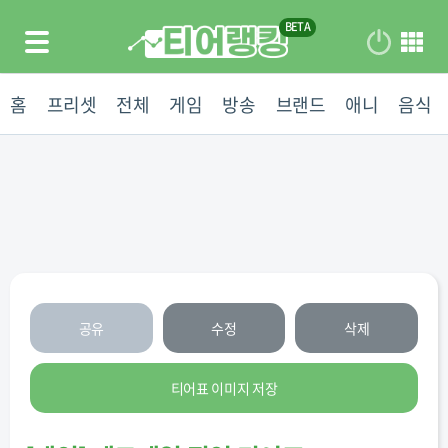
홈
프리셋
전체
게임
방송
브랜드
애니
음식
공유
수정
삭제
티어표 이미지 저장