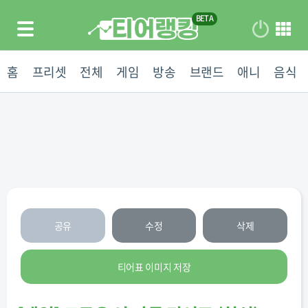
홈
프리셋
전체
게임
방송
브랜드
애니
음식
공유
수정
삭제
티어표 이미지 저장