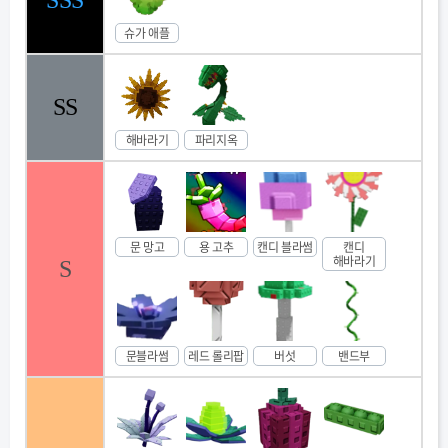
SSS
슈가 애플
SS
해바라기
파리지옥
문 망고
용 고추
캔디 블라썸
캔디
해바라기
S
문블라썸
레드 롤리팝
버섯
밴드부