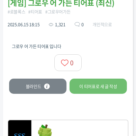
[
게임
]
그로우 어 가든 티어표 (최신)
#
로블록스
#
티어표
#
그로우어가든
2025.06.15 18:15
1,321
0
개인적으로
그로우 어 가든 티어표 입니다
0
블라인드
이 티어표로
새 글
작성