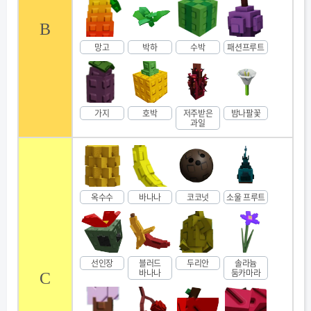
B
망고
박하
수박
패션프루트
가지
호박
저주받은
밤나팔꽃
과일
옥수수
바나나
코코넛
소울 프루트
선인장
블러드
두리안
솔라늄
바나나
둠카마라
C