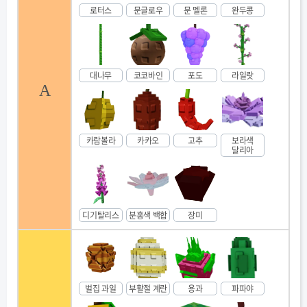
로터스
문글로우
문 멜론
완두콩
대나무
코코바인
포도
라일랏
A
카람볼라
카카오
고추
보라색
달리아
디기탈리스
분홍색 백합
장미
벌집 과일
부활절 계란
용과
파파야