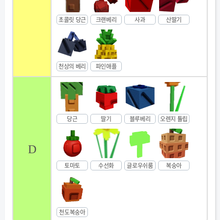
초콜릿 당근
크랜베리
사과
산딸기
천상의 베리
파인애플
당근
딸기
블루베리
오렌지 튤립
D
토마토
수선화
글로우쉬룸
복숭아
천도복숭아