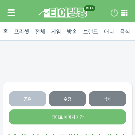
홈
프리셋
전체
게임
방송
브랜드
애니
음식
공유
수정
삭제
티어표 이미지 저장