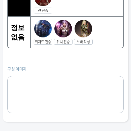
란 전승
정보
없음
위자드 전승
위치 전승
노바 각성
구성 이미지