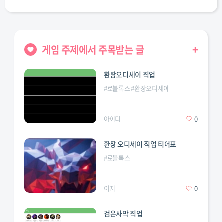
게임 주제에서 주목받는 글
+
환장오디세이 직업
#
로블록스
#
환장오디세이
아이디
0
환장 오디세이 직업 티어표
#
로블록스
이지
0
검은사막 직업