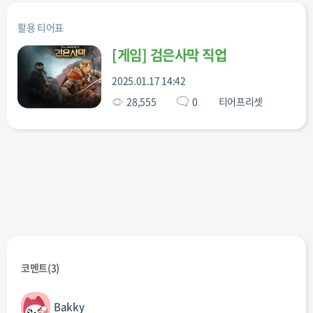
활용 티어표
[
게임
]
검은사막 직업
2025.01.17 14:42
28,555
0
티어프리셋
코멘트(
3
)
Bakky