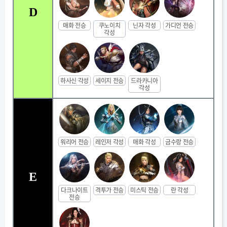
D
매화 전승
쿠노이치
닌자 각성
가디언 전승
각성
하사신 각성
세이지 전승
드라카니아
각성
워리어 전승
레인저 각성
매화 각성
금수랑 전승
E
다크나이트
격투가 전승
미스틱 전승
란 각성
전승