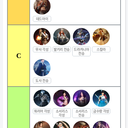
데드아이
무사 각성
발키리 전승
드라카니아
스칼라
전승
C
도사 전승
워리어 각성
소서리스
소서리스
금수랑 각성
각성
전승