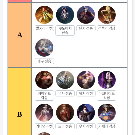
발키리 각성
쿠노이치
닌자 전승
격투가 각성
전승
A
매구 전승
자이언트
무사 전승
위치 각성
다크나이트
각성
각성
B
가디언 각성
노바 전승
우사 각성
커세어 각성