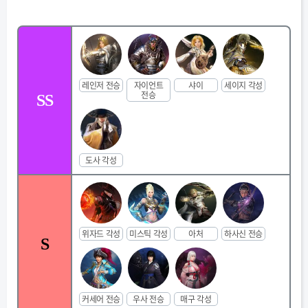
각티어 별 캐릭터 간단 해설을 작성하였기에 참고 부탁드립니다 고
맙습니다
https://discord.gg/e78wqXFNpQ
질문은 치지직 벙라
레인저 전승
자이언트
샤이
세이지 각성
전승
SS
도사 각성
위자드 각성
미스틱 각성
아처
하사신 전승
S
커세어 전승
우사 전승
매구 각성