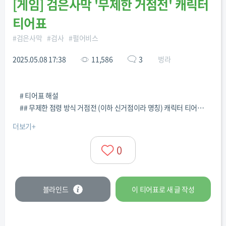
[
게임
]
검은사막 '무제한 거점전' 캐릭터
티어표
#
검은사막
#
검사
#
펄어비스
2025.05.08 17:38
11,586
3
벙라
# 티어표 해설
## 무제한 점령 방식 거점전 (이하 신거점이라 명칭) 캐릭터 티어표
입니다
더보기+
*출시 순서대로 정렬하였으며 티어표 내 캐릭터 순서에 따른 성능
차이는 없습니다*
0
신거점에서해당 캐릭터가 플레이 가능한 역할 내에서 어느 정도의
성능을 기대할 수 있는지에 관한 티어표입니다
거점전은 다양한 전략과 그에따른 다양한 역할이 존재하지만 구분
블라인드
이 티어표로
새 글
작성
하기 위해선 과도하게 세분화 될 수 있거나 복잡해 질 수 있다 생각
되어
역할의 구분은 별도로 하지 않았고, 하단 링크 제 방송용 디스코드에