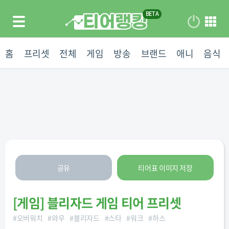
홈
프리셋
전체
게임
방송
브랜드
애니
음식
공유
티어표 이미지 저장
[
게임
]
블리자드 게임 티어 프리셋
#
오버워치
#
와우
#
블리자드
#
스타
#
워크
#
하스