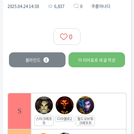
2025.04.24 14:38
6,837
0
쿠름아나다
0
블라인드
이 티어표로
새 글
작성
S
스타크래프
디아블로2
월드오브워
트
크래프트