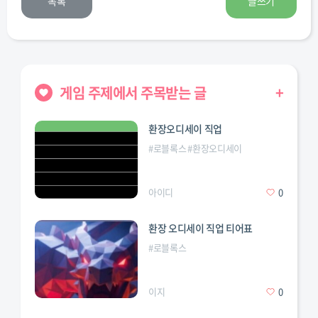
목록
글쓰기
게임 주제에서 주목받는 글
+
환장오디세이 직업
#
로블록스
#
환장오디세이
아이디
0
환장 오디세이 직업 티어표
#
로블록스
이지
0