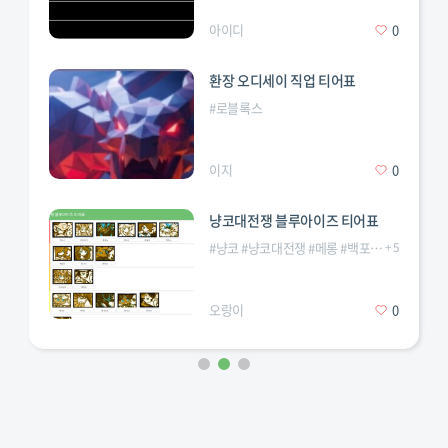
아이디
0
환장 오디세이 직업 티어표
#
로블록스
이지
0
냥코대전쟁 블루아이즈 티어표
#
냥코
#
냥코대전쟁
#
메롱
#
백포노흑포노
+
5
#
블
오랑이
0