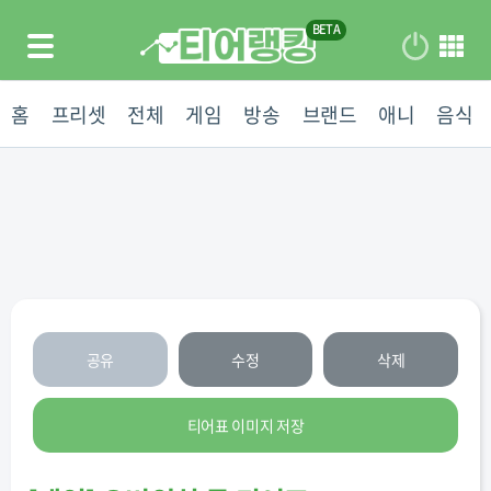
홈
프리셋
전체
게임
방송
브랜드
애니
음식
공유
수정
삭제
티어표 이미지 저장