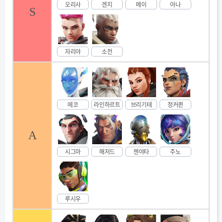
오리사
겐지
메이
아나
S
자리야
소전
에코
라인하르트
브리기테
정커퀸
A
시그마
해저드
젠야타
주노
루시우