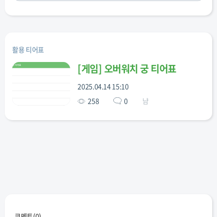
활용 티어표
[
게임
]
오버워치 궁 티어표
2025.04.14 15:10
258
0
냠
코멘트(
0
)