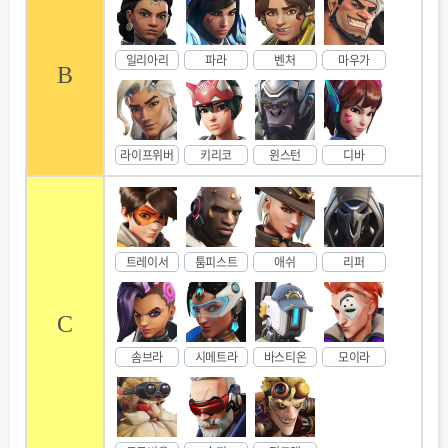
일리아리
파라
벤처
마우가
B
라이프위버
키리코
윈스턴
디바
트레이서
툼피스트
애쉬
리퍼
C
솜브라
시메트라
바스티온
모이라