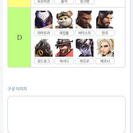
토르비욘
솔져
정크랫
라마트라
레킹볼
바티스트
한조
D
로드호그
캐서디
위도우
메르시
구성 이미지