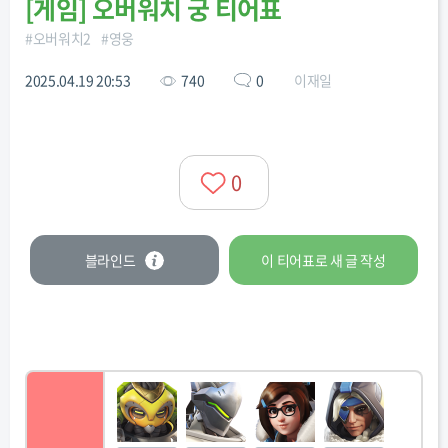
[
게임
]
오버워치 궁 티어표
#
오버워치2
#
영웅
2025.04.19 20:53
740
0
이재일
0
블라인드
이 티어표로
새 글
작성