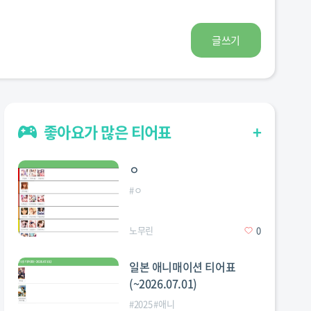
글쓰기
좋아요가 많은 티어표
+
ㅇ
#
ㅇ
노무린
0
일본 애니매이션 티어표
(~2026.07.01)
#
2025
#
애니