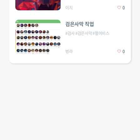
이지
0
검은사막 직업
#
검사
#
검은사막
#
펄어비스
벙라
0