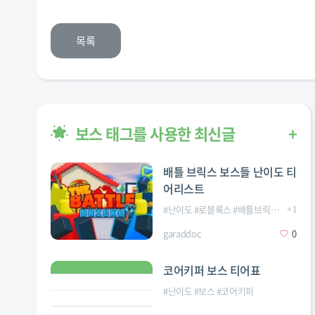
목록
보스 태그를 사용한 최신글
+
배틀 브릭스 보스들 난이도 티
어리스트
#
난이도
#
로블록스
#
배틀브릭스
#
보스
+
1
garaddoc
0
코어키퍼 보스 티어표
#
난이도
#
보스
#
코어키퍼