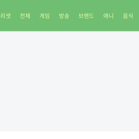
프리셋
전체
게임
방송
브랜드
애니
음식