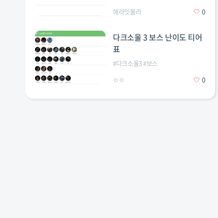
에라잇몰라
0
다크소울 3 보스 난이도 티어
표
#
다크소울3
#
보스
ㅇㅇ
0