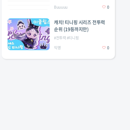
Buuuuu
0
캐치! 티니핑 시리즈 전투력
순위 (19등까지만)
#
전투력
#
티니핑
익명
0