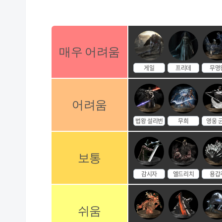
매우 어려움
게일
프리데
무명
어려움
법왕 설리번
무희
영웅 
보통
감시자
엘드리치
용갑
쉬움