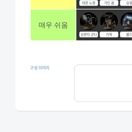
데몬 노왕
거인 욤
요
매우 쉬움
심판자 군다
거목
볼
구성 이미지