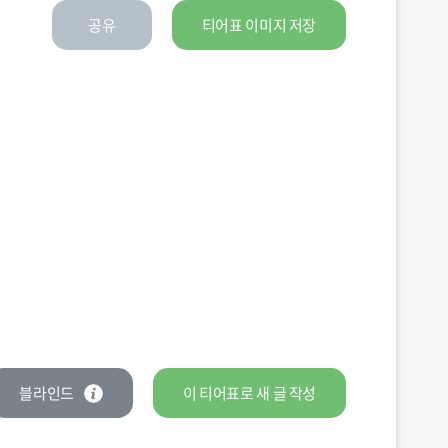
공유
티어표 이미지 저장
블라인드
이 티어표로
새 글
작성