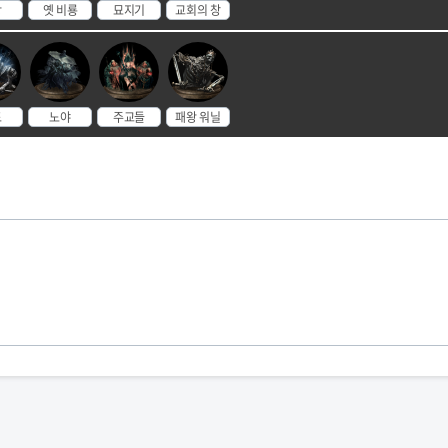
왕
옛 비룡
묘지기
교회의 창
드
노야
주교들
패왕 워닐