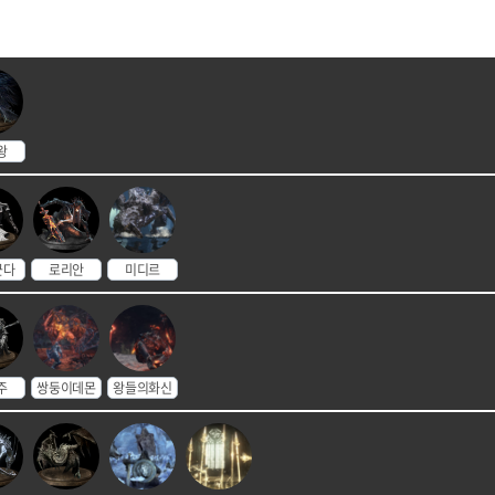
왕
군다
로리안
미디르
주
쌍둥이데몬
왕들의화신