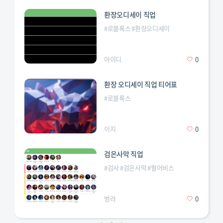
환장오디세이 직업
#
로블록스
#
환장오디세이
변칙성
#
직업
#
티어표
아이디
0
환장 오디세이 직업 티어표
#
로블록스
이지
0
검은사막 직업
#
검사
#
검은사막
#
펄어비스
벙라
0