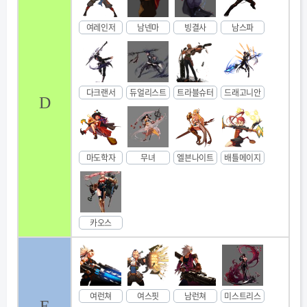
여레인저
남넨마
빙결사
남스파
다크랜서
듀얼리스트
트라블슈터
드래고니안
D
마도학자
무녀
엘븐나이트
배틀메이지
카오스
여런쳐
여스핏
남런쳐
미스트리스
E