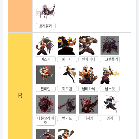
트래블러
여스파
퇴마사
인파이터
다크템플러
팔라딘
히트맨
남메카닉
남스핏
B
데몬슬레이
뱅가드
버서커
검귀
어