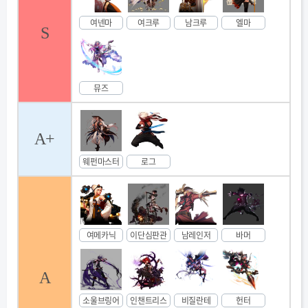
여넨마
여크루
남크루
엘마
S
뮤즈
A+
웨펀마스터
로그
여메카닉
이단심판관
남레인저
바머
A
소울브링어
인챈트리스
비질란테
헌터