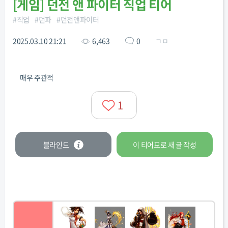
[
게임
]
던전 앤 파이터 직업 티어
#
직업
#
던파
#
던전앤파이터
2025.03.10 21:21
6,463
0
ㄱㅁ
매우 주관적
1
블라인드
이 티어표로
새 글
작성