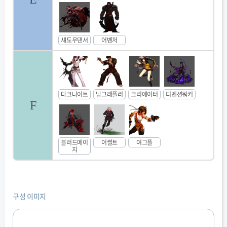
섀도우댄서
어벤저
다크나이트
남그래플러
크리에이터
디멘션워커
F
블러드메이
어썰트
여그플
지
구성 이미지