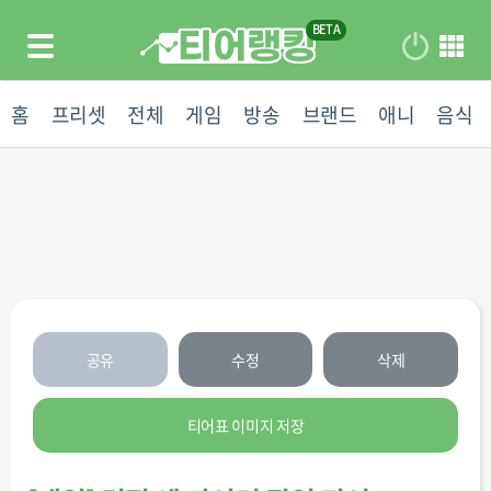
홈
프리셋
전체
게임
방송
브랜드
애니
음식
공유
수정
삭제
티어표 이미지 저장