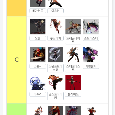
베가본드
여스커
요원
쿠노이치
드래곤나이
소드마스터
트
C
소환사
스위프트마
스페셜리스
사령술사
스터
트
아수라
남스트라이
블레이드
커