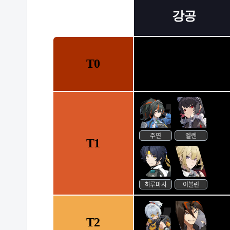
강공
T0
주연
엘렌
T1
하루마사
이블린
T2