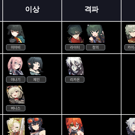
이상
격파
미야비
라이터
청의
카이
야나기
제인
리카온
버니스