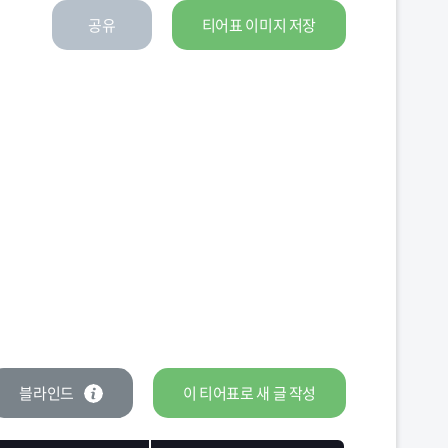
공유
티어표 이미지 저장
블라인드
이 티어표로
새 글
작성