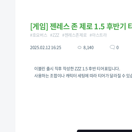
[
게임
]
젠레스 존 제로 1.5 후반기
#
호요버스
#
ZZZ
#
젠레스존제로
#
아스트라
2025.02.12 16:25
8,140
0
이블린 출시 직후 작성한 ZZZ 1.5 후반 티어표입니다.
사용하는 조합이나 캐릭터 세팅에 따라 티어가 달라질 수 있