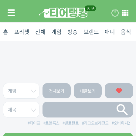
홈
프리셋
전체
게임
방송
브랜드
애니
음식
전체보기
내글보기
#
티어표
#
로블록스
#
발로란트
#
리그오브레전드
#
오버워치2