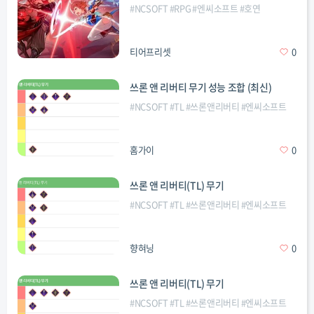
#
NCSOFT
#
RPG
#
엔씨소프트
#
호연
티어프리셋
0
쓰론 앤 리버티 무기 성능 조합 (최신)
#
NCSOFT
#
TL
#
쓰론앤리버티
#
엔씨소프트
홈가이
0
쓰론 앤 리버티(TL) 무기
#
NCSOFT
#
TL
#
쓰론앤리버티
#
엔씨소프트
향혀닝
0
쓰론 앤 리버티(TL) 무기
#
NCSOFT
#
TL
#
쓰론앤리버티
#
엔씨소프트