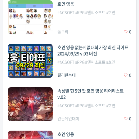
호연 영웅
#
NCSOFT
#
RPG
#
엔씨소프트
#
호연
돌구리
0
호연 영웅 없는게없대희 가장 최신 티어표
2024/09/29 v.03 버전
#
NCSOFT
#
RPG
#
엔씨소프트
#
호연
필리핀늑대
0
속성별 현 5인 팟 호연 영웅 티어리스트
v.02
#
NCSOFT
#
RPG
#
엔씨소프트
#
호연
없는게없대희
0
호연 영웅