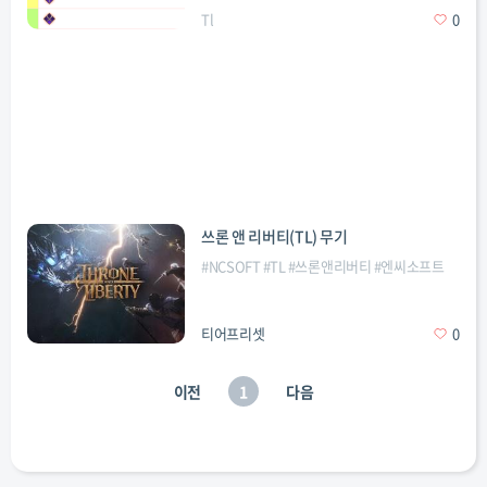
Tl
0
쓰론 앤 리버티(TL) 무기
#
NCSOFT
#
TL
#
쓰론앤리버티
#
엔씨소프트
티어프리셋
0
이전
1
다음