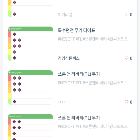
이거리얼
0
특수던전 무기 티어표
#
NCSOFT
#
TL
#
쓰론앤리버티
#
엔씨소프트
경양식돈까스
0
쓰론 앤 리버티(TL) 무기
#
NCSOFT
#
TL
#
쓰론앤리버티
#
엔씨소프트
ㅇㅇ
0
쓰론 앤 리버티(TL) 무기
#
NCSOFT
#
TL
#
쓰론앤리버티
#
엔씨소프트