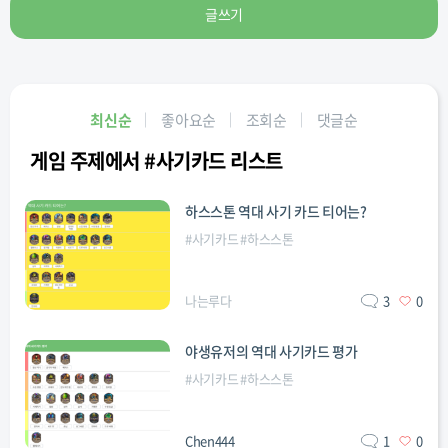
글쓰기
최신순
좋아요순
조회순
댓글순
게임 주제에서 #사기카드 리스트
하스스톤 역대 사기 카드 티어는?
#
사기카드
#
하스스톤
나는루다
3
0
야생유저의 역대 사기카드 평가
#
사기카드
#
하스스톤
Chen444
1
0