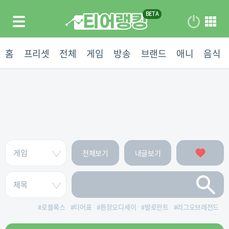
홈
프리셋
전체
게임
방송
브랜드
애니
음식
전체보기
내글보기
#
로블록스
#
티어표
#
환장오디세이
#
발로란트
#
리그오브레전드