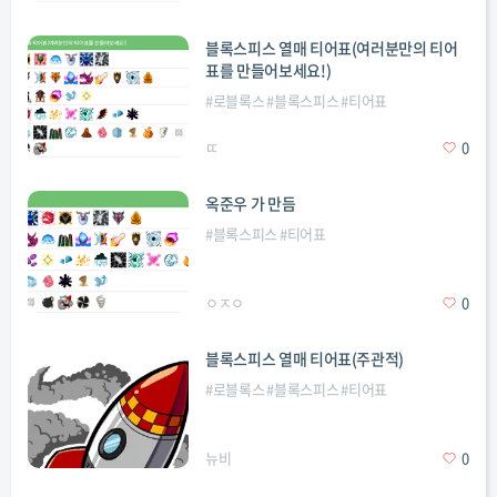
블록스피스 열매 티어표(여러분만의 티어
표를 만들어보세요!)
#
로블록스
#
블록스피스
#
티어표
ㄸ
0
옥준우 가 만듬
#
블록스피스
#
티어표
ㅇㅈㅇ
0
블록스피스 열매 티어표(주관적)
#
로블록스
#
블록스피스
#
티어표
뉴비
0