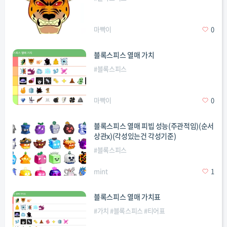
마빡이
0
블록스피스 열매 가치
#
블록스피스
마빡이
0
블록스피스 열매 피빕 성능(주관적임)(순서
상관x)(각성있는건 각성기준)
#
블록스피스
mint
1
블록스피스 열매 가치표
#
가치
#
블록스피스
#
티어표