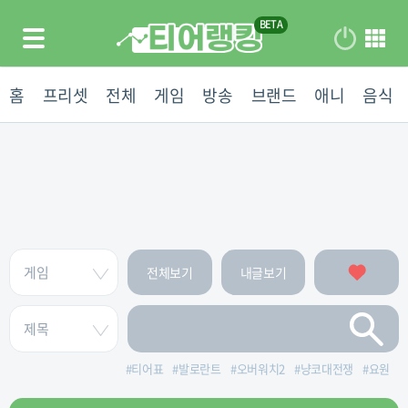
홈
프리셋
전체
게임
방송
브랜드
애니
음식
전체보기
내글보기
#
티어표
#
발로란트
#
오버워치2
#
냥코대전쟁
#
요원