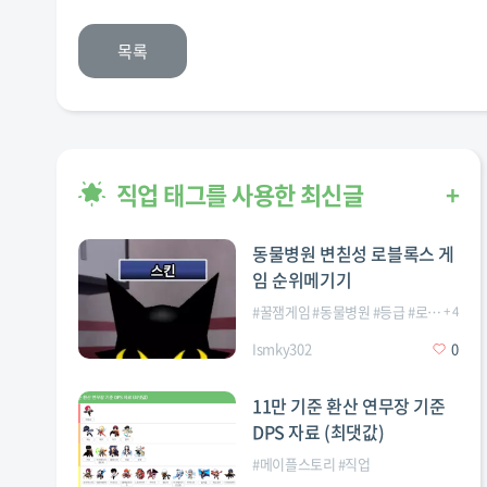
목록
직업 태그를 사용한 최신글
+
동물병원 변칟성 로블록스 게
임 순위메기기
#
꿀잼게임
#
동물병원
#
등급
#
로블록스
+
4
#
Ismky302
0
11만 기준 환산 연무장 기준
DPS 자료 (최댓값)
#
메이플스토리
#
직업