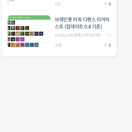
123
0
브레인롯 타워 디펜스 티어리
스트 (업데이트 0.8 기준)
#
roblox
#
로블록스
#
타워디펜스
#
티어리스트
+
1
겆휴
0