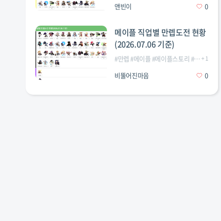
앤빈이
0
메이플 직업별 만렙도전 현황
(2026.07.06 기준)
#
만렙
#
메이플
#
메이플스토리
#
직업
+
1
비뚤어진마음
0