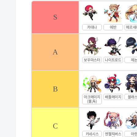
S
카데나
에반
메르세
A
보우마스터
나이트로드
제
B
아크메이지
배틀메이지
블래
(불,독)
C
키네시스
엔젤릭버스
아