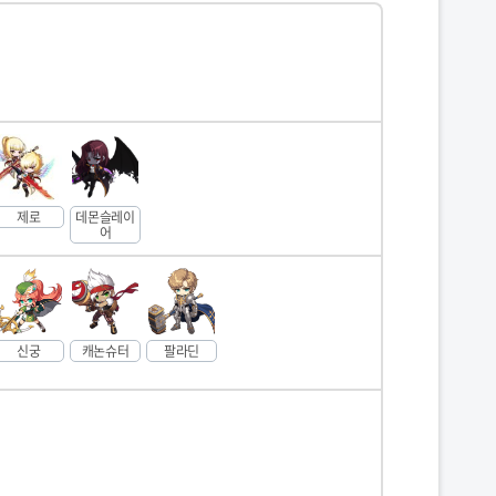
제로
데몬슬레이
어
신궁
캐논슈터
팔라딘