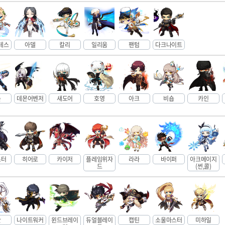
데스
아델
칼리
일리움
팬텀
다크나이트
논
데몬어벤저
섀도어
호영
아크
비숍
카인
스터
히어로
카이저
플레임위자
라라
바이퍼
아크메이지
드
(썬,콜)
란
나이트워커
윈드브레이
듀얼블레이
캡틴
소울마스터
미하일