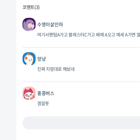
코멘트(
3
)
수영이살인마
여기서팬텀A가고 블래스터C가고 배메 A오고 메세 A가면 얼
앙냥
진짜 지맘대로 해놨네
홍콩버스
겜알못