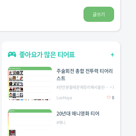
글쓰기
좋아요가 많은 티어표
+
주술회전 총합 전투력 티어리
스트
#
만안분들때문에정리해서올린다
#
+
주술회전
1
LuvHuya
0
20년대 애니영화 티어
#
애니