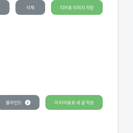
삭제
티어표 이미지 저장
블라인드
이 티어표로
새 글
작성