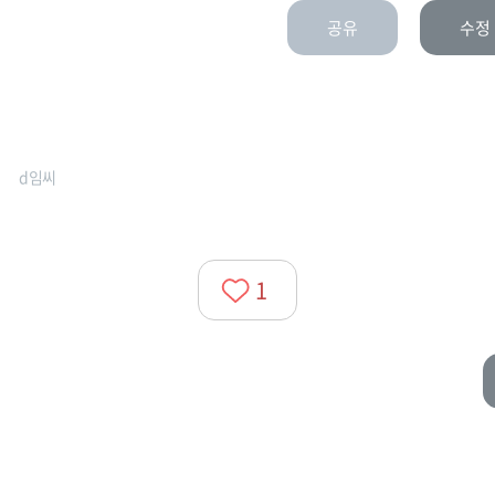
공유
수정
d임씨
1