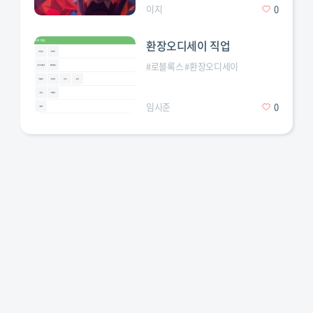
이지
0
환장오디세이 직업
#
로블록스
#
환장오디세이
임시준
0