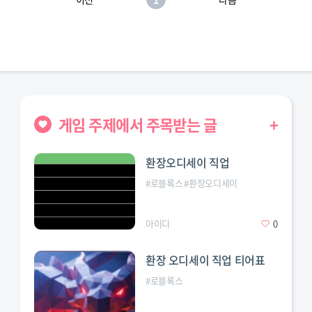
게임 주제에서 주목받는 글
+
환장오디세이 직업
#
로블록스
#
환장오디세이
변칙성
#
직업
#
티어표
아이디
0
환장 오디세이 직업 티어표
#
로블록스