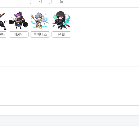
커
드
헌터
메카닉
루미너스
은월