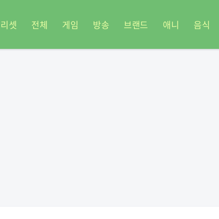
프리셋
전체
게임
방송
브랜드
애니
음식