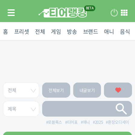
홈
프리셋
전체
게임
방송
브랜드
애니
음식
전체보기
내글보기
#
로블록스
#
티어표
#
애니
#
2025
#
환장오디세이