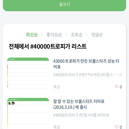
글쓰기
최신순
좋아요순
조회순
댓글순
전체에서 #40000트로피가 리스트
43000 트로피가 만든 브롤스타즈 성능 티
어표
#
40000트로피가
#
개인적
#
게임
#
브롤스타즈
+
1
복강
0
잘 알 수 있는 브롤스타즈 티어표
(2026.3.19.) 에 출시
#
40000트로피가
#
만듬
#
브롤
#
티어표
복강
0