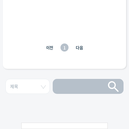
이전
1
다음