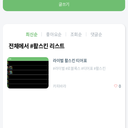
글쓰기
최신순
좋아요순
조회순
댓글순
전체에서 #활스킨 리스트
라이벌 활스킨 티어표
#
라이벌
#
로블록스
#
티어표
#
활스킨
카피바라
0