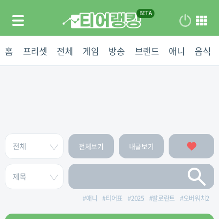
홈
프리셋
전체
게임
방송
브랜드
애니
음식
전체보기
내글보기
#
애니
#
티어표
#
2025
#
발로란트
#
오버워치2