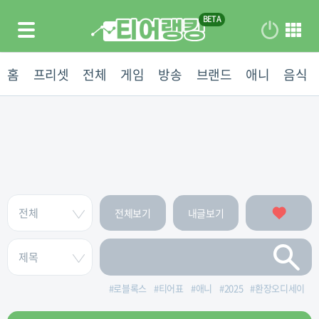
홈
프리셋
전체
게임
방송
브랜드
애니
음식
전체보기
내글보기
#
로블록스
#
티어표
#
애니
#
2025
#
환장오디세이