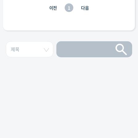
이전
1
다음