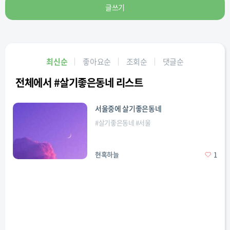
글쓰기
최신순
좋아요순
조회순
댓글순
전체에서 #살기좋은동네 리스트
서울중에 살기좋은동네
#
살기좋은동네
#
서울
현혹하늘
1