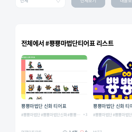
전체보기
내글보
전체에서 #뿅뿅마법단티어표 리스트
뿅뿅마법단 신화 티어표
뿅뿅마법단 신화 티
#
뿅뿅마법단
#
뿅뿅마법단신화
#
뿅뿅마법단티어표
+
3
#
뿅뿅마법단
#
티어리스트
#
뿅뿅마법
#
티어표
멋쟁이토마토
1.4천
0
MIZZ