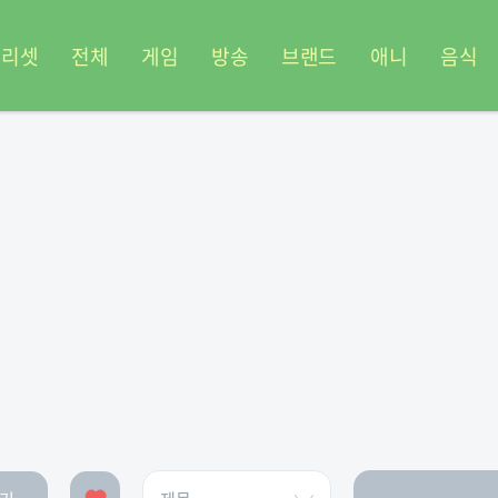
프리셋
전체
게임
방송
브랜드
애니
음식