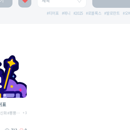
기
#
티어표
#
애니
#
2025
#
로블록스
#
발로란트
#
오
어표
단신화
#
뿅뿅마법단티어표
+
3
#
티어리스트
#
티어표
712
0