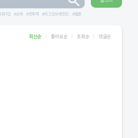
글쓰기
버워치2
#
순위
#
전투력
#
리그오브레전드
#
웹툰
최신순
좋아요순
조회순
댓글순